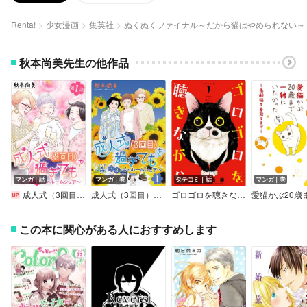
Renta!
少女漫画
集英社
ぬくぬくファイナル～だから猫はやめられない～
秋本尚美先生の他作品
マンガ｜話
マンガ｜巻
タテコミ｜話
マンガ｜巻
成人式（3回目）を過ぎても～姦し乙女たちのルームシェア～＜単話版＞
成人式（3回目）を過ぎても～姦し乙女たちのルームシェア～＜単行本版＞
ゴロゴロを聴きながら
この本に関心がある人におすすめします