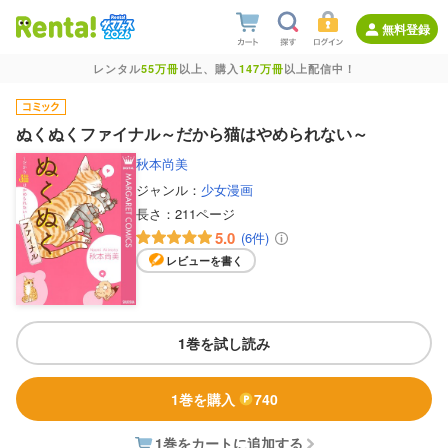
無料登録
レンタル
55万冊
以上、購入
147万冊
以上配信中！
ぬくぬくファイナル～だから猫はやめられない～
秋本尚美
ジャンル：
少女漫画
長さ：
211ページ
5.0
(6件)
レビューを書く
1巻を試し読み
1巻を購入
740
1巻をカートに追加する