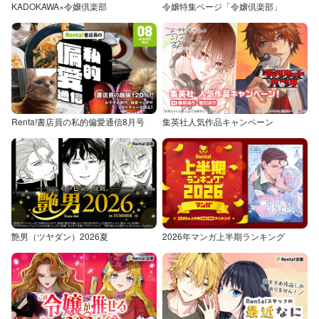
KADOKAWA×令嬢倶楽部
令嬢特集ページ「令嬢倶楽部」
Renta!書店員の私的偏愛通信8月号
集英社人気作品キャンペーン
艶男（ツヤダン）2026夏
2026年マンガ上半期ランキング