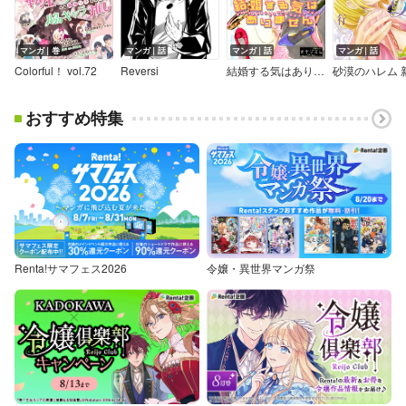
マンガ｜巻
マンガ｜話
マンガ｜話
マンガ｜話
Colorful！ vol.72
Reversi
結婚する気はありません！
おすすめ特集
Renta!サマフェス2026
令嬢・異世界マンガ祭