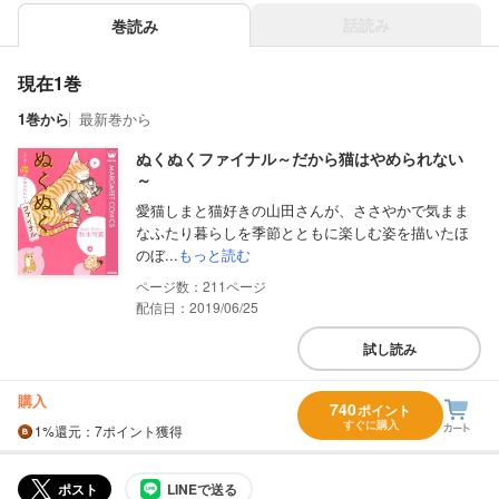
話読み
巻読み
現在1巻
1巻から
最新巻から
ぬくぬくファイナル～だから猫はやめられない
～
愛猫しまと猫好きの山田さんが、ささやかで気まま
なふたり暮らしを季節とともに楽しむ姿を描いたほ
のぼ...
もっと読む
211
配信日：2019/06/25
試し読み
購入
740
ポイント
すぐに購入
1%
還元
：7ポイント獲得
ポスト
LINEで送る