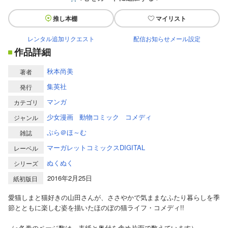
推し本棚
マイリスト
レンタル追加リクエスト
配信お知らせメール設定
作品詳細
秋本尚美
著者
集英社
発行
マンガ
カテゴリ
少女漫画
動物コミック
コメディ
ジャンル
ぷら＠ほ～む
雑誌
マーガレットコミックスDIGITAL
レーベル
ぬくぬく
シリーズ
2016年2月25日
紙初版日
愛猫しまと猫好きの山田さんが、ささやかで気ままなふたり暮らしを季
節とともに楽しむ姿を描いたほのぼの猫ライフ・コメディ!!
（※各巻のページ数は、表紙と奥付を含め片面で数えています）