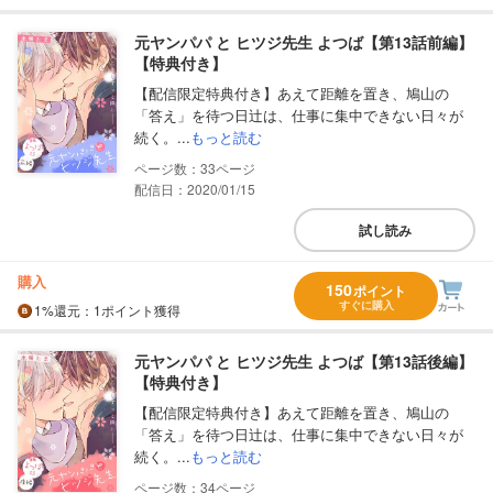
元ヤンパパ と ヒツジ先生 よつば【第13話前編】
【特典付き】
【配信限定特典付き】あえて距離を置き、鳩山の
「答え」を待つ日辻は、仕事に集中できない日々が
続く。...
もっと読む
33
配信日：2020/01/15
試し読み
購入
150
ポイント
すぐに購入
1%
還元
：1ポイント獲得
元ヤンパパ と ヒツジ先生 よつば【第13話後編】
【特典付き】
【配信限定特典付き】あえて距離を置き、鳩山の
「答え」を待つ日辻は、仕事に集中できない日々が
続く。...
もっと読む
34