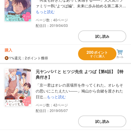
ァミリーBL“よつば編”、未来に歩み始める第二幕ス...
もっと読む
40
配信日：2019/04/03
試し読み
購入
200
ポイント
すぐに購入
1%
還元
：2ポイント獲得
元ヤンパパ と ヒツジ先生 よつば【第6話】【特
典付き】
「京一君はオレの居場所を作ってくれた。オレもそ
の思いにこたえたい――」鳩山から合鍵を渡された
日辻...
もっと読む
42
配信日：2019/05/07
試し読み