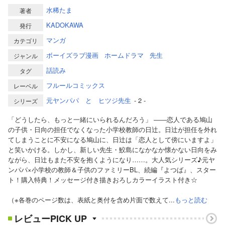
水稀たま
著者
KADOKAWA
発行
マンガ
カテゴリ
ボーイズラブ漫画
ホームドラマ
先生
ジャンル
話読み
タグ
フルールコミックス
レーベル
元ヤンパパ と ヒツジ先生
- 2 -
シリーズ
「どうしたら、もっと一緒にいられるんだろう」 ――恋人である鳩山
の子供・日向の担任でなくなった小学校教師の日辻。日辻が担任を外れ
てしまうことに不安になる鳩山に、日辻は「恋人として傍にいますよ」
と笑いかける。しかし、新しい先生・鮫島になかなか懐かない日向をみ
ながら、日辻もまた不安を抱くようになり……。大人気シリーズ♪元ヤ
ンパパ×小学校の教師＆子供のファミリーBL、続編『よつば』、スター
ト！購入特典！メッセージ付き描きおろしカラーイラスト付き☆
（※各巻のページ数は、表紙と奥付を含め片面で数えて...
もっと読む
レビューPICK UP