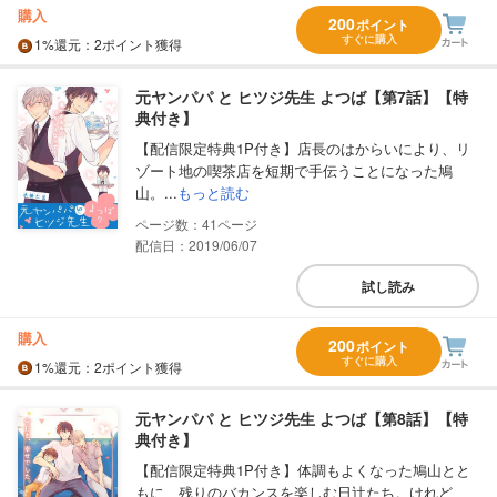
購入
200
ポイント
すぐに購入
1%
還元
：2ポイント獲得
元ヤンパパ と ヒツジ先生 よつば【第7話】【特
典付き】
【配信限定特典1P付き】店長のはからいにより、リ
ゾート地の喫茶店を短期で手伝うことになった鳩
山。...
もっと読む
41
配信日：2019/06/07
試し読み
購入
200
ポイント
すぐに購入
1%
還元
：2ポイント獲得
元ヤンパパ と ヒツジ先生 よつば【第8話】【特
典付き】
【配信限定特典1P付き】体調もよくなった鳩山とと
もに、残りのバカンスを楽しむ日辻たち。けれど、