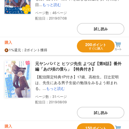
日...
もっと読む
46
配信日：2019/07/08
試し読み
購入
200
ポイント
すぐに購入
1%
還元
：2ポイント獲得
元ヤンパパ と ヒツジ先生 よつば【第9話】番外
編「あの頃の僕ら」【特典付き】
【配信限定特典1P付き】17歳、高校生。日辻宏明
は、先生にある男子生徒の勉強をみるよう頼まれ
る。...
もっと読む
31
配信日：2019/08/09
試し読み
購入
150
ポイント