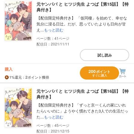
元ヤンパパ と ヒツジ先生 よつば【第15話】【特
典付き】
【配信限定特典付き】 「仮同棲」を始めて、幸せな
気分に浸る日辻。だが、思っていたよりも日向が甘
え...
もっと読む
41
配信日：2021/11/11
試し読み
購入
200
ポイント
すぐに購入
1%
還元
：2ポイント獲得
元ヤンパパ と ヒツジ先生 よつば【第16話】【特
典付き】
【配信限定特典付き】「ずっと京一くんの家にいれ
たらいいのに」ようやく慣れてきた3人での生活だっ
た...
もっと読む
45
配信日：2021/12/15