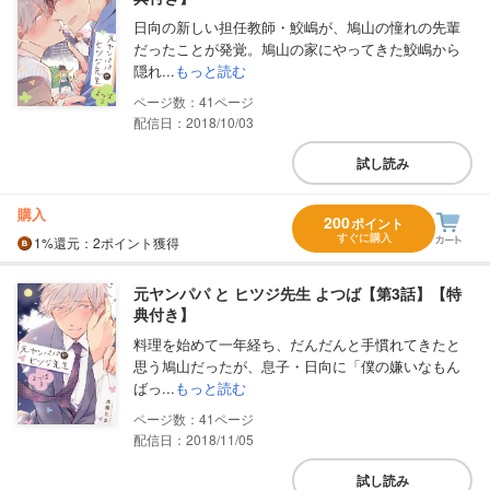
日向の新しい担任教師・鮫嶋が、鳩山の憧れの先輩
だったことが発覚。鳩山の家にやってきた鮫嶋から
隠れ...
もっと読む
41
配信日：2018/10/03
試し読み
購入
200
ポイント
すぐに購入
1%
還元
：2ポイント獲得
元ヤンパパ と ヒツジ先生 よつば【第3話】【特
典付き】
料理を始めて一年経ち、だんだんと手慣れてきたと
思う鳩山だったが、息子・日向に「僕の嫌いなもん
ばっ...
もっと読む
41
配信日：2018/11/05
試し読み