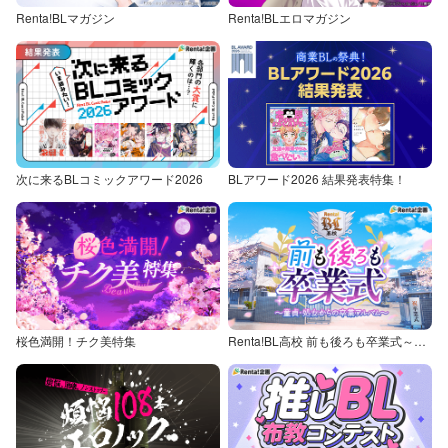
Renta!BLマガジン
Renta!BLエロマガジン
次に来るBLコミックアワード2026
BLアワード2026 結果発表特集！
桜色満開！チク美特集
Renta!BL高校 前も後ろも卒業式～童貞・処女からの卒業アルバム～