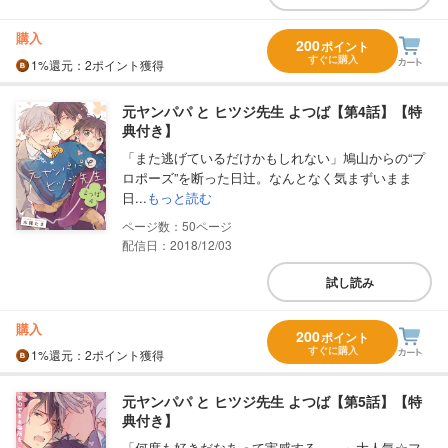
購入
200
ポイント
すぐに購入
1%
還元
：2ポイント獲得
元ヤンパパ と ヒツジ先生 よつば【第4話】【特
典付き】
「また逃げているだけかもしれない」鳩山からの“プ
ロポーズ”を断った日辻。なんとなく気まずいまま
日...
もっと読む
50
配信日：2018/12/03
試し読み
購入
200
ポイント
すぐに購入
1%
還元
：2ポイント獲得
元ヤンパパ と ヒツジ先生 よつば【第5話】【特
典付き】
「何度も好きだなあって実感する――」大人気☆フ