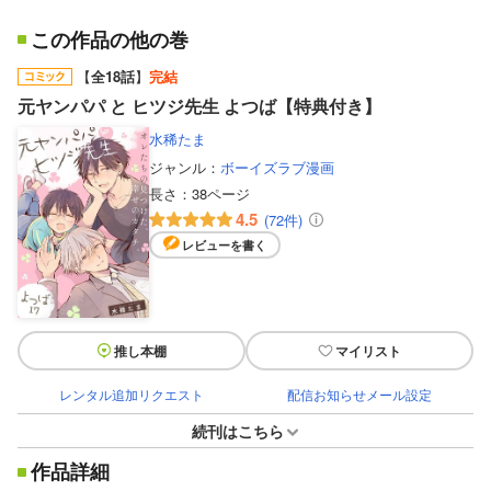
この作品の他の巻
【
全18話
】
完結
元ヤンパパ と ヒツジ先生 よつば【特典付き】
水稀たま
ジャンル：
ボーイズラブ漫画
長さ：
38ページ
4.5
(72件)
レビューを書く
推し本棚
マイリスト
レンタル追加リクエスト
配信お知らせメール設定
続刊はこちら
作品詳細