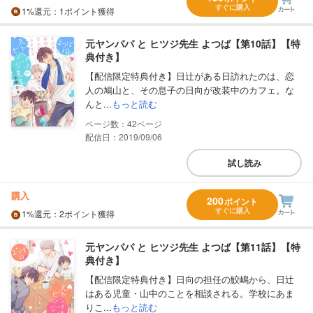
すぐに購入
1%
還元
：1ポイント獲得
元ヤンパパ と ヒツジ先生 よつば【第10話】【特
典付き】
【配信限定特典付き】日辻がある日訪れたのは、恋
人の鳩山と、その息子の日向が改装中のカフェ。な
んと...
もっと読む
42
配信日：2019/09/06
試し読み
購入
200
ポイント
すぐに購入
1%
還元
：2ポイント獲得
元ヤンパパ と ヒツジ先生 よつば【第11話】【特
典付き】
【配信限定特典付き】日向の担任の鮫嶋から、日辻
はある児童・山中のことを相談される。学校にあま
りこ...
もっと読む