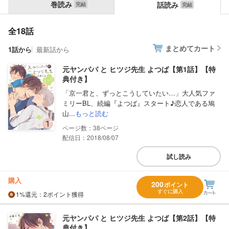
巻読み
話読み
全18話
まとめてカート
1話から
最新話から
元ヤンパパ と ヒツジ先生 よつば【第1話】【特
典付き】
「京一君と、ずっとこうしていたい…」大人気ファ
ミリーBL、続編『よつば』スタート♪恋人である鳩
山...
もっと読む
38
配信日：2018/08/07
試し読み
購入
200
ポイント
すぐに購入
1%
還元
：2ポイント獲得
元ヤンパパ と ヒツジ先生 よつば【第2話】【特
典付き】