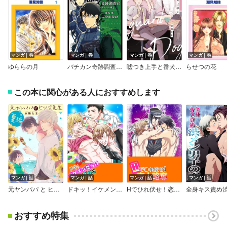
マンガ｜巻
マンガ｜巻
マンガ｜巻
マンガ｜巻
ゆららの月
バチカン奇跡調査官 サタンの裁き
嘘つき上手と番犬【Renta！限定版】
らせつの花
この本に関心がある人におすすめします
マンガ｜話
マンガ｜話
マンガ｜話
マンガ｜話
元ヤンパパ と ヒツジ先生【単話】
ドキッ！イケメンだらけエッチ盛り
Hでひれ伏せ！恋人略奪
おすすめ特集