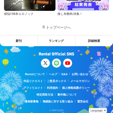
煩悩108本エロノック
推し布教BL特集！
トップページへ
新刊
ランキング
詳細検索
Renta!について
ヘルプ
Q&A
お問い合わせ
作品リクエスト
ご意見ボックス
メールマガジン
アフィリエイト
利用規約
個人情報保護ポリシー
特定商取引法
著作権について
漫画家募集
海賊版に対する取り組み
運営会社
© PAPYLESS