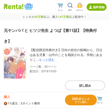
無料登録
レンタル
55万冊
以上、購入
147万冊
以上配信中！
元ヤンパパ と ヒツジ先生 よつば【第11話】【特典付
き】
【配信限定特典付き】日向の担任の鮫嶋から、日辻
はある児童・山中のことを相談される。学校にあま
りこ...
もっと読む
42
配信日：2019/10/03
試し読み
購入
200
ポイント
すぐに購入
1%
還元
：2ポイント獲得