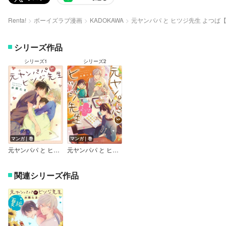
Renta!
ボーイズラブ漫画
KADOKAWA
元ヤンパパ と ヒツジ先生 よつば
シリーズ作品
シリーズ1
シリーズ2
マンガ｜巻
マンガ｜巻
元ヤンパパ と ヒツジ先生【特典付き】
元ヤンパパ と ヒツジ先生 よつば【Renta！限定版】
関連シリーズ作品