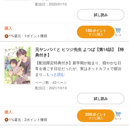
配信日：2020/01/15
試し読み
購入
150
ポイント
すぐに購入
1%
還元
：1ポイント獲得
元ヤンパパ と ヒツジ先生 よつば【第14話】【特
典付き】
【配信限定特典付き】新学期が始まり、穏やかな日
常を過ごす日辻だったが、実はネットカフェで寝泊
まり...
もっと読む
43
配信日：2021/10/13
試し読み
購入
200
ポイント
すぐに購入
1%
還元
：2ポイント獲得