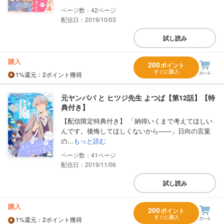
42
配信日：2019/10/03
試し読み
購入
200
ポイント
すぐに購入
1%
還元
：2ポイント獲得
元ヤンパパ と ヒツジ先生 よつば【第12話】【特
典付き】
【配信限定特典付き】 「納得いくまで考えてほしい
んです。後悔してほしくないから――」日向の言葉
の...
もっと読む
41
配信日：2019/11/06
試し読み
購入
200
ポイント
すぐに購入
1%
還元
：2ポイント獲得