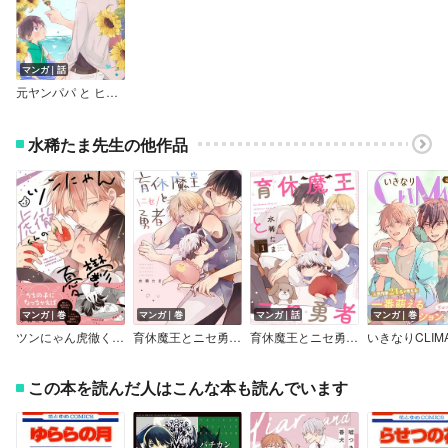
マンガ｜話
元ヤンパパ と ヒツジ先生【単話】
水稀たま先生の他作品
マンガ｜巻
マンガ｜巻
マンガ｜話
マンガ｜巻
ツンにゃん虎徹くんの憂鬱【電子限定描き下ろし漫画付き】
育休魔王とニセ勇者【Renta！限定特典付き】
育休魔王とニセ勇者【単話版】
この本を読んだ人はこんな本も読んでいます