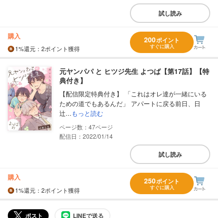
試し読み
購入
200
ポイント
すぐに購入
1%
還元
：2ポイント獲得
元ヤンパパ と ヒツジ先生 よつば【第17話】【特
典付き】
【配信限定特典付き】 「これはオレ達が一緒にいる
ための道でもあるんだ」 アパートに戻る前日、日
辻...
もっと読む
47
配信日：2022/01/14
試し読み
購入
250
ポイント
すぐに購入
1%
還元
：2ポイント獲得
ポスト
LINEで送る