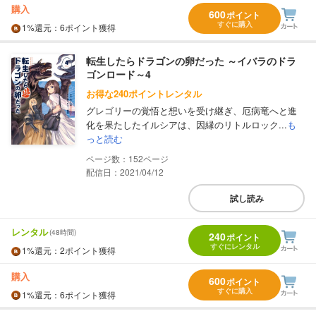
購入
600
ポイント
すぐに購入
1%
還元
：6ポイント獲得
転生したらドラゴンの卵だった ～イバラのドラ
ゴンロード～4
お得な240ポイントレンタル
グレゴリーの覚悟と想いを受け継ぎ、厄病竜へと進
化を果たしたイルシアは、因縁のリトルロック...
も
っと読む
152
配信日：2021/04/12
試し読み
レンタル
(48時間)
240
ポイント
すぐにレンタル
1%
還元
：2ポイント獲得
購入
600
ポイント
すぐに購入
1%
還元
：6ポイント獲得