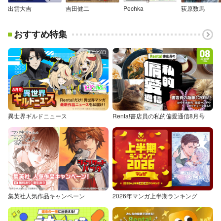
出雲大吉
吉田健二
Pechka
荻原数馬
おすすめ特集
異世界ギルドニュース
Renta!書店員の私的偏愛通信8月号
集英社人気作品キャンペーン
2026年マンガ上半期ランキング