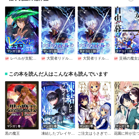
マンガ｜話
マンガ｜話
タテコミ｜話
タテコミ｜話
レベルが支配する世界で
大賢者リドルの時間逆行【単話】
大賢者リドルの時間逆行【フルカラー】
災禍の魔女は自由に暮らしたい【フルカ
この本を読んだ人はこんな本も読んでいます
マンガ｜巻
マンガ｜巻
マンガ｜巻
マンガ｜巻
黒の魔王
凍結したプレイヤーの帰還
ご注文はうさぎですか？
花園に幹が立