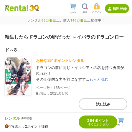
無料登録
レンタル
56万冊
以上、購入
146万冊
以上配信中！
転生したらドラゴンの卵だった ～イバラのドラゴンロー
ド～8
お得な264ポイントレンタル
ドラゴンの前に同じ・イルシア・の名を持つ勇者が
現れた！
その圧倒的な力を前になすす...
もっと読む
168
配信日：2025/01/10
試し読み
レンタル
(48時間)
264
ポイント
すぐにレンタル
1%
還元
：2ポイント獲得