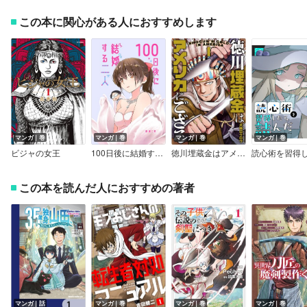
この本に関心がある人におすすめします
マンガ｜巻
マンガ｜巻
マンガ｜巻
マンガ｜巻
ビジャの女王
100日後に結婚する二人
徳川埋蔵金はアメリカにござる
この本を読んだ人におすすめの著者
マンガ｜話
マンガ｜巻
マンガ｜巻
マンガ｜巻