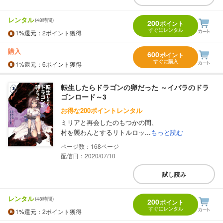
レンタル
(48時間)
200
ポイント
すぐにレンタル
1%
還元
：2ポイント獲得
購入
600
ポイント
すぐに購入
1%
還元
：6ポイント獲得
転生したらドラゴンの卵だった ～イバラのドラ
ゴンロード～3
お得な200ポイントレンタル
ミリアと再会したのもつかの間、
村を襲わんとするリトルロッ...
もっと読む
168
配信日：2020/07/10
試し読み
レンタル
(48時間)
200
ポイント
すぐにレンタル
1%
還元
：2ポイント獲得