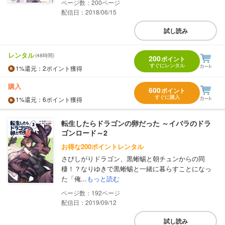
200
配信日：2018/06/15
試し読み
レンタル
(48時間)
200
ポイント
すぐにレンタル
1%
還元
：2ポイント獲得
購入
600
ポイント
すぐに購入
1%
還元
：6ポイント獲得
転生したらドラゴンの卵だった ～イバラのドラ
ゴンロード～2
お得な200ポイントレンタル
さびしがりドラゴン、黒蜥蜴と朝チュンからの同
棲！？なりゆきで黒蜥蜴と一緒に暮らすことになっ
た「俺...
もっと読む
192
配信日：2019/09/12
試し読み