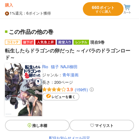
購入
660
ポイント
すぐに購入
1%
還元
：6ポイント獲得
この作品の他の巻
現在9巻
転生したらドラゴンの卵だった ～イバラのドラゴンロー
ド～
Rio
猫子
NAJI柳田
ジャンル：
青年漫画
長さ：
200ページ
3.9
(159件)
レビューを書く
推し本棚
マイリスト
配信お知らせメール設定