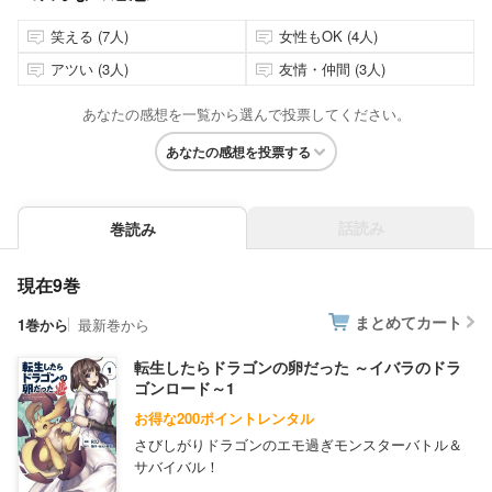
笑える (7人)
女性もOK (4人)
アツい (3人)
友情・仲間 (3人)
あなたの感想を一覧から選んで投票してください。
あなたの感想を投票する
話読み
巻読み
現在9巻
まとめてカート
1巻から
最新巻から
転生したらドラゴンの卵だった ～イバラのドラ
ゴンロード～1
お得な200ポイントレンタル
さびしがりドラゴンのエモ過ぎモンスターバトル＆
サバイバル！