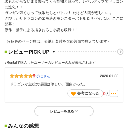
訳もわからないまま襲ってくる怪物と戦って、レベルアップでドラゴン
に進化！！
ガンガン強くなって強敵たちとバトル！ だけど人間が恋しい…。
さびしがりドラゴンのエモ過ぎモンスターバトル＆サバイバル、ここに
開幕！
原作・猫子による描きおろし小説も収録！！
（※各巻のページ数は、表紙と奥付を含め片面で数えています）
レビューPICK UP
※Renta!で購入したユーザーのレビューのみが表示されます
5
でに
2026-01-22
さん
ドラゴンが主役の漫画は珍しい。面白かった。
0
参考になった
人
レビューを見る
みんなの感想