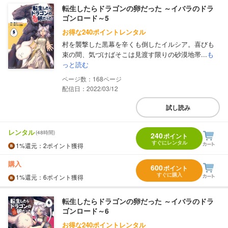
転生したらドラゴンの卵だった ～イバラのドラ
ゴンロード～5
お得な240ポイントレンタル
村を襲撃した黒幕を辛くも倒したイルシア。喜びも
束の間、気づけばそこは見渡す限りの砂漠地帯...
も
っと読む
168
配信日：2022/03/12
試し読み
レンタル
(48時間)
240
ポイント
すぐにレンタル
1%
還元
：2ポイント獲得
購入
600
ポイント
すぐに購入
1%
還元
：6ポイント獲得
転生したらドラゴンの卵だった ～イバラのドラ
ゴンロード～6
お得な240ポイントレンタル