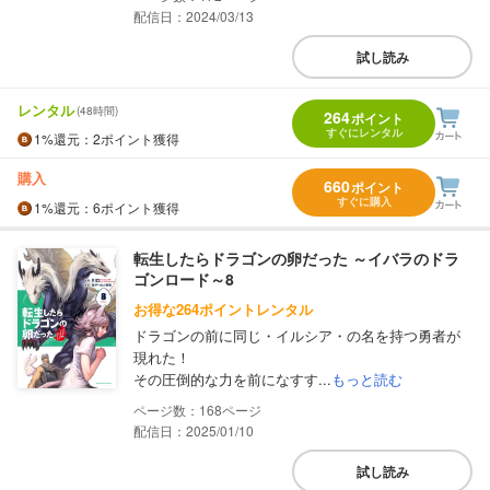
配信日：2024/03/13
試し読み
レンタル
(48時間)
264
ポイント
すぐにレンタル
1%
還元
：2ポイント獲得
購入
660
ポイント
すぐに購入
1%
還元
：6ポイント獲得
転生したらドラゴンの卵だった ～イバラのドラ
ゴンロード～8
お得な264ポイントレンタル
ドラゴンの前に同じ・イルシア・の名を持つ勇者が
現れた！
その圧倒的な力を前になすす...
もっと読む
168
配信日：2025/01/10
試し読み