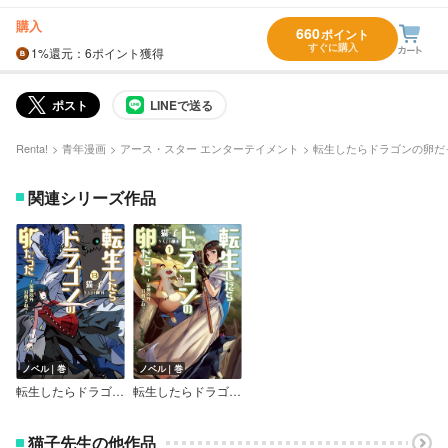
購入
660
ポイント
すぐに購入
1%
還元
：6ポイント獲得
ポスト
LINEで送る
Renta!
青年漫画
アース・スター エンターテイメント
転生したらドラゴンの卵だ
関連シリーズ作品
ノベル｜巻
ノベル｜巻
転生したらドラゴンの卵だった～最強以外目指さねぇ～
転生したらドラゴンの卵だった ～最強以外目指さねぇ～
猫子先生の他作品