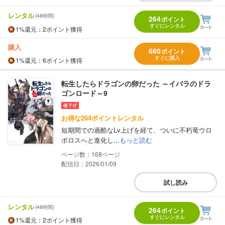
レンタル
(48時間)
264
ポイント
すぐにレンタル
1%
還元
：2ポイント獲得
購入
660
ポイント
すぐに購入
1%
還元
：6ポイント獲得
転生したらドラゴンの卵だった ～イバラのドラ
ゴンロード～9
お得な264ポイントレンタル
短期間での過酷なLv上げを経て、ついに不朽竜ウロ
ボロスへと進化し...
もっと読む
168
配信日：2026/01/09
試し読み
レンタル
(48時間)
264
ポイント
すぐにレンタル
1%
還元
：2ポイント獲得