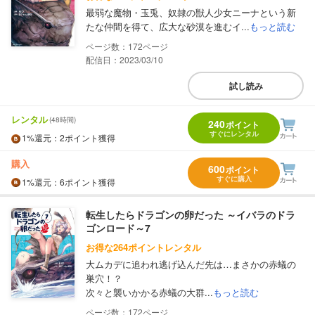
最弱な魔物・玉兎、奴隷の獣人少女ニーナという新
たな仲間を得て、広大な砂漠を進むイ...
もっと読む
172
配信日：2023/03/10
試し読み
レンタル
(48時間)
240
ポイント
すぐにレンタル
1%
還元
：2ポイント獲得
購入
600
ポイント
すぐに購入
1%
還元
：6ポイント獲得
転生したらドラゴンの卵だった ～イバラのドラ
ゴンロード～7
お得な264ポイントレンタル
大ムカデに追われ逃げ込んだ先は…まさかの赤蟻の
巣穴！？
次々と襲いかかる赤蟻の大群...
もっと読む
172