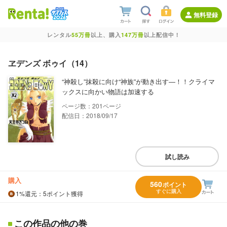
無料登録
レンタル
55万冊
以上、購入
147万冊
以上配信中！
ヱデンズ ボゥイ（14）
“神殺し”抹殺に向け“神族”が動き出す―！！クライマ
ックスに向かい物語は加速する
201
配信日：2018/09/17
試し読み
購入
560
ポイント
すぐに購入
1%
還元
：5ポイント獲得
この作品の他の巻