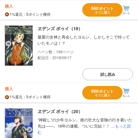
購入
560
ポイント
すぐに購入
1%
還元
：5ポイント獲得
ヱデンズ ボゥイ（19）
最愛の女神と再会したヨルン、しかしそこで待って
いたモノは！？
199
配信日：2018/09/17
試し読み
購入
560
ポイント
すぐに購入
1%
還元
：5ポイント獲得
ヱデンズ ボゥイ（20）
“神殺し”の少年ヨルン。彼の壮大な冒険の行き着いた
先は――。16年の連載、ついに完結！！ ...
もっと読
む