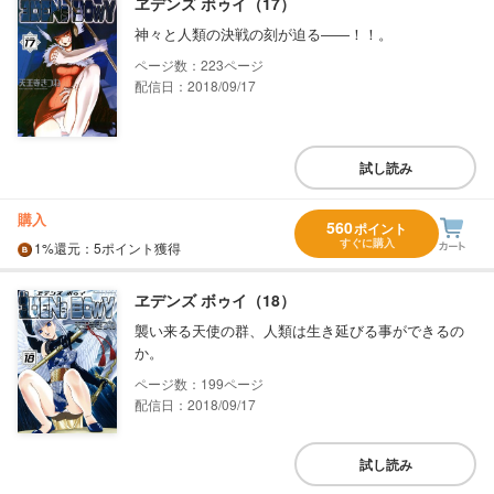
ヱデンズ ボゥイ（17）
神々と人類の決戦の刻が迫る――！！。
223
配信日：2018/09/17
試し読み
購入
560
ポイント
すぐに購入
1%
還元
：5ポイント獲得
ヱデンズ ボゥイ（18）
襲い来る天使の群、人類は生き延びる事ができるの
か。
199
配信日：2018/09/17
試し読み