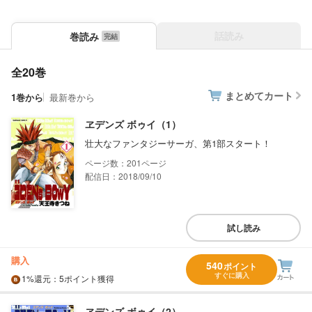
話読み
巻読み
全20巻
まとめてカート
1巻から
最新巻から
ヱデンズ ボゥイ（1）
壮大なファンタジーサーガ、第1部スタート！
201
配信日：2018/09/10
試し読み
購入
540
ポイント
すぐに購入
1%
還元
：5ポイント獲得
ヱデンズ ボゥイ（2）