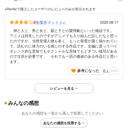
※Renta!で購入したユーザーのレビューのみが表示されます
4
怪傑赤マント
2025-08-17
さん
神と人と、男と女と、親と子との愛憎劇といった物語です。
アニメは拝見したのですがアニメでも入り組んだ話しだなと思っ
たのですが、当然登場人物も多く、もっと密度が濃く描かれてい
て、読むのに体力のいる感じのする作品です。全編に渡ってバイ
オレンス的な意味でもセクシャルな意味でもどぎつい描写がある
ので注意が必要です。 それでも一読の価値のある作品だと思い
ます。
0
参考になった
人
レビューを見る
みんなの感想
あなたの感想を一覧から選んで投票してください。
あなたの感想を投票する