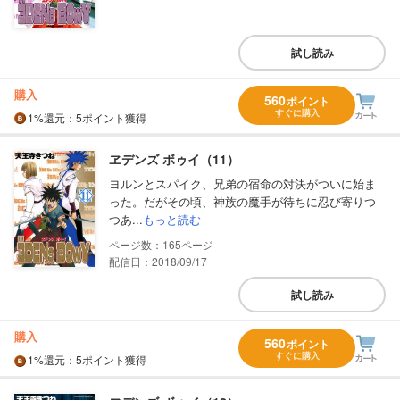
試し読み
購入
560
ポイント
すぐに購入
1%
還元
：5ポイント獲得
ヱデンズ ボゥイ（11）
ヨルンとスパイク、兄弟の宿命の対決がついに始ま
った。だがその頃、神族の魔手が待ちに忍び寄りつ
つあ...
もっと読む
165
配信日：2018/09/17
試し読み
購入
560
ポイント
すぐに購入
1%
還元
：5ポイント獲得