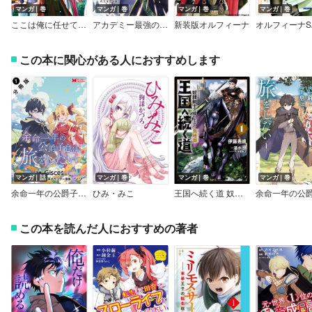
マンガ｜巻
マンガ｜巻
マンガ｜巻
マンガ｜巻
ここは俺に任せて先に行けと言ってから10年がたったら伝説になっていた。【デジタル版限定特典付き】
アカデミー最強のモブヒーラー ～死にゲー世界のモブに転生した俺は、外れジョブ【ヒーラー】と原作知識で無双する～
新装版オルフィーナ
オルフィーナS
この本に関心がある人におすすめします
マンガ｜話
マンガ｜巻
マンガ｜巻
マンガ｜巻
余命一年の公爵子息は、旅をしたい（コミック） 分冊版
ひみ・みこ
王国へ続く道 奴隷剣士の成り上がり英雄譚
この本を読んだ人におすすめの著者