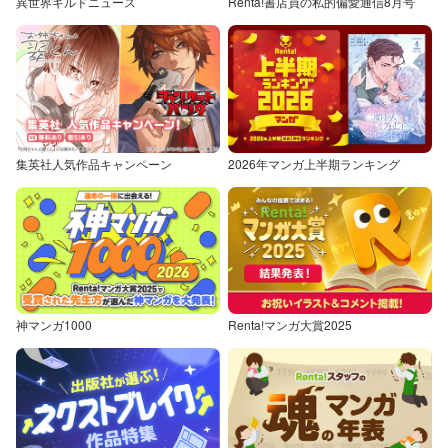
異世界ギルドニュース
Renta!書店員の私的偏愛通信8月号
集英社人気作品キャンペーン
2026年マンガ上半期ランキング
神マンガ1000
Renta!マンガ大賞2025