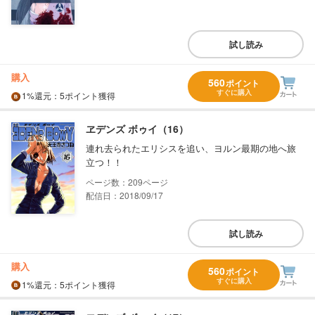
試し読み
購入
560
ポイント
すぐに購入
1%
還元
：5ポイント獲得
ヱデンズ ボゥイ（16）
連れ去られたエリシスを追い、ヨルン最期の地へ旅
立つ！！
209
配信日：2018/09/17
試し読み
購入
560
ポイント
すぐに購入
1%
還元
：5ポイント獲得