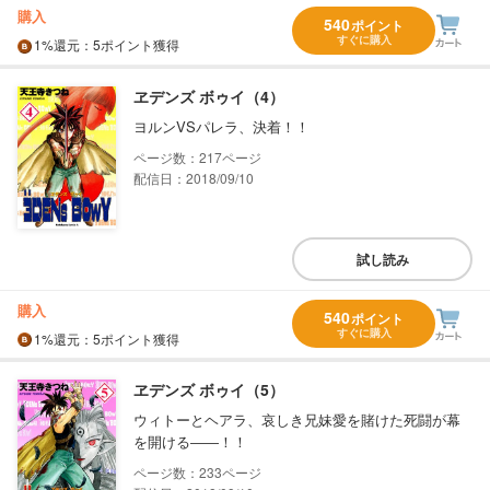
購入
540
ポイント
すぐに購入
1%
還元
：5ポイント獲得
ヱデンズ ボゥイ（4）
ヨルンVSパレラ、決着！！
217
配信日：2018/09/10
試し読み
購入
540
ポイント
すぐに購入
1%
還元
：5ポイント獲得
ヱデンズ ボゥイ（5）
ウィトーとヘアラ、哀しき兄妹愛を賭けた死闘が幕
を開ける――！！
233