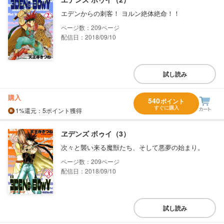
エデンからの刺客！ ヨルン絶体絶命！！
209
配信日：2018/09/10
試し読み
購入
540
ポイント
すぐに購入
1%
還元
：5ポイント獲得
ヱデンズ ボゥイ（3）
次々と襲い来る魔獣たち、そして悪夢の始まり。
209
配信日：2018/09/10
試し読み