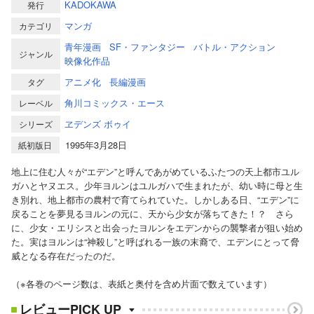
KADOKAWA
発行
マンガ
カテゴリ
青年漫画
SF・ファンタジー
バトル・アクション
ジャンル
映像化作品
アニメ化
長編漫画
タグ
角川コミックス・エース
レーベル
ヱデンズ ボゥイ
シリーズ
1995年3月28日
紙初版日
地上に住む人々が“エデン”と呼んであがめているふたつの天上都市ユル
ガハとヤヌエス。少年ヨルンはユルガハで生まれたが、幼い時に母と生
き別れ、地上都市の農村で育てられていた。しかしある日、“エデン”に
戻ることを夢見るヨルンの元に、天から少女が落ちてきた！？ さら
に、少女・エリシスと出会ったヨルンをエデンからの襲撃者が狙い始め
た。実はヨルンは“神殺し”と呼ばれる一族の末裔で、エデンにとって脅
威となる存在だったのだ。
（※各巻のページ数は、表紙と奥付を含め片面で数えています）
レビューPICK UP