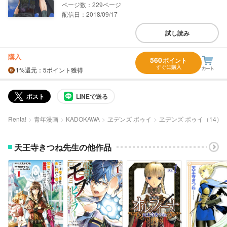
229
配信日：2018/09/17
試し読み
購入
560
ポイント
すぐに購入
1%
還元
：5ポイント獲得
ポスト
LINEで送る
Renta!
青年漫画
KADOKAWA
ヱデンズ ボゥイ
ヱデンズ ボゥイ（14）
天王寺きつね先生の他作品