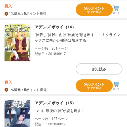
購入
560
ポイント
すぐに購入
1%
還元
：5ポイント獲得
ヱデンズ ボゥイ（14）
“神殺し”抹殺に向け“神族”が動き出す―！！クライマ
ックスに向かい物語は加速する
201
配信日：2018/09/17
試し読み
購入
560
ポイント
すぐに購入
1%
還元
：5ポイント獲得
ヱデンズ ボゥイ（15）
ついに最後の“神”が姿を現す！
197
配信日：2018/09/17