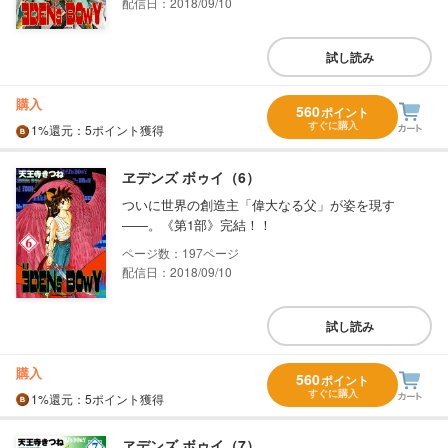
配信日：2018/09/10
試し読み
購入
560
ポイント
すぐに購入
1%
還元
：5ポイント獲得
ヱデンズ ボゥイ（6）
ついに世界の創造主「偉大なる父」が姿を現す
――。《第1部》完結！！
197
配信日：2018/09/10
試し読み
購入
560
ポイント
すぐに購入
1%
還元
：5ポイント獲得
ヱデンズ ボゥイ（7）