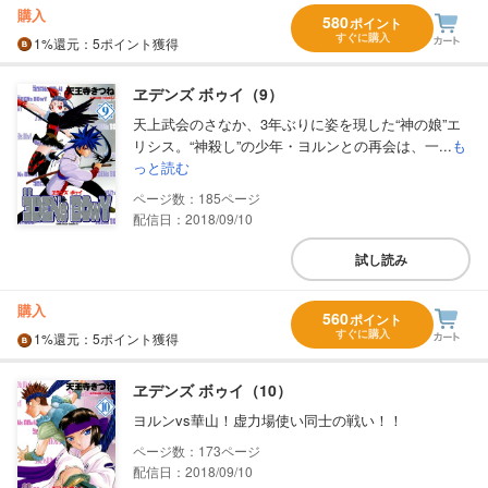
購入
580
ポイント
すぐに購入
1%
還元
：5ポイント獲得
ヱデンズ ボゥイ（9）
天上武会のさなか、3年ぶりに姿を現した“神の娘”エ
リシス。“神殺し”の少年・ヨルンとの再会は、一...
も
っと読む
185
配信日：2018/09/10
試し読み
購入
560
ポイント
すぐに購入
1%
還元
：5ポイント獲得
ヱデンズ ボゥイ（10）
ヨルンvs華山！虚力場使い同士の戦い！！
173
配信日：2018/09/10