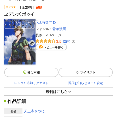
【
全20巻
】
完結
ヱデンズ ボゥイ
天王寺きつね
ジャンル：
青年漫画
長さ：
201ページ
3.5
(2件)
レビューを書く
推し本棚
マイリスト
レンタル追加リクエスト
配信お知らせメール設定
続刊はこちら
作品詳細
天王寺きつね
著者