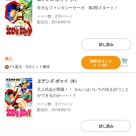
壮大なファンタジーサーガ、第2部スタート！
215
配信日：2018/09/10
試し読み
購入
580
ポイント
すぐに購入
1%
還元
：5ポイント獲得
ヱデンズ ボゥイ（8）
天上武会が開幕！！ ヨルンはパレラの仇を討つこと
ができるのか――！？
217
配信日：2018/09/10
試し読み