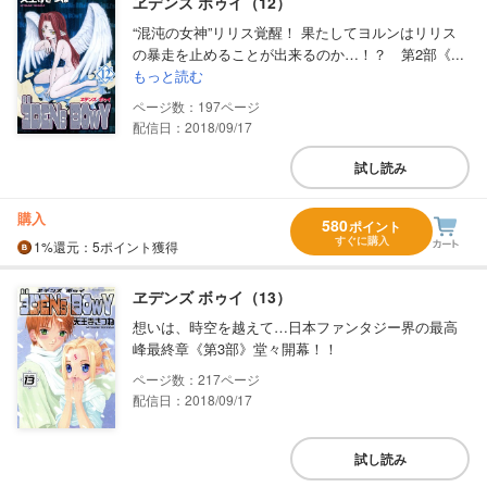
ヱデンズ ボゥイ（12）
“混沌の女神”リリス覚醒！ 果たしてヨルンはリリス
の暴走を止めることが出来るのか…！？ 第2部《...
もっと読む
197
配信日：2018/09/17
試し読み
購入
580
ポイント
すぐに購入
1%
還元
：5ポイント獲得
ヱデンズ ボゥイ（13）
想いは、時空を越えて…日本ファンタジー界の最高
峰最終章《第3部》堂々開幕！！
217
配信日：2018/09/17
試し読み