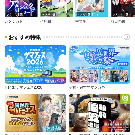
タテコミ｜話
マンガ｜巻
マンガ｜話
タテコミ｜話
八又ナガト
小杉繭
中文字
前田理想
おすすめ特集
Renta!サマフェス2026
令嬢・異世界マンガ祭