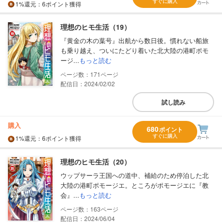
すぐに購入
1%
還元
：6ポイント獲得
理想のヒモ生活（19）
『黄金の木の葉号』出航から数日後。慣れない船旅
も乗り越え、ついにたどり着いた北大陸の港町ポモ
ージ...
もっと読む
171
配信日：2024/02/02
試し読み
購入
680
ポイント
すぐに購入
1%
還元
：6ポイント獲得
理想のヒモ生活（20）
ウップサーラ王国への道中、補給のため停泊した北
大陸の港町ポモージエ。ところがポモージエに『教
会』...
もっと読む
163
配信日：2024/06/04