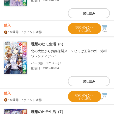
試し読み
購入
580
ポイント
すぐに購入
1%
還元
：5ポイント獲得
理想のヒモ生活（6）
北の大陸からお姫様襲来！？ヒモは王宮の外、港町
ワレンティアへ！
171
配信日：2019/06/04
試し読み
購入
620
ポイント
すぐに購入
1%
還元
：6ポイント獲得
理想のヒモ生活（7）