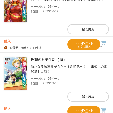
165
配信日：2023/06/02
試し読み
購入
680
ポイント
すぐに購入
1%
還元
：6ポイント獲得
理想のヒモ生活（18）
新たなる魔道具がもたらす新時代へ！ 【未知への乗
船篇】出航！
165
配信日：2023/09/04
試し読み
購入
680
ポイント