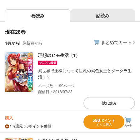
話読み
巻読み
現在26巻
まとめてカート
1巻から
最新巻から
理想のヒモ生活（1）
異世界で王様になって巨乳の褐色女王とグータラ生
活！？
199
配信日：2018/07/23
試し読み
購入
580
ポイント
すぐに購入
1%
還元
：5ポイント獲得