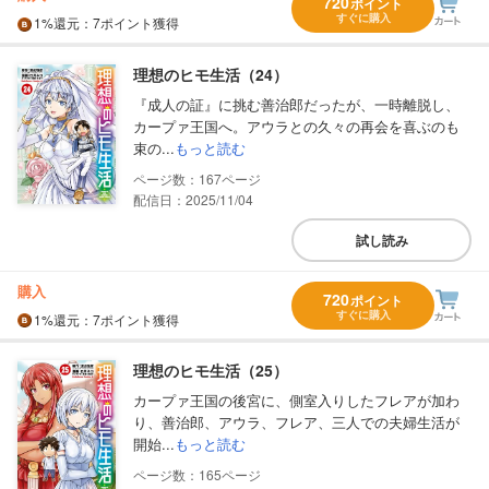
720
ポイント
すぐに購入
1%
還元
：7ポイント獲得
理想のヒモ生活（24）
『成人の証』に挑む善治郎だったが、一時離脱し、
カープァ王国へ。アウラとの久々の再会を喜ぶのも
束の...
もっと読む
167
配信日：2025/11/04
試し読み
購入
720
ポイント
すぐに購入
1%
還元
：7ポイント獲得
理想のヒモ生活（25）
カープァ王国の後宮に、側室入りしたフレアが加わ
り、善治郎、アウラ、フレア、三人での夫婦生活が
開始...
もっと読む
165