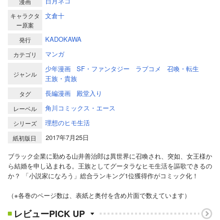
日月ネコ
漫画
文倉十
キャラクタ
ー原案
KADOKAWA
発行
マンガ
カテゴリ
少年漫画
SF・ファンタジー
ラブコメ
召喚・転生
ジャンル
王族・貴族
長編漫画
殿堂入り
タグ
角川コミックス・エース
レーベル
理想のヒモ生活
シリーズ
2017年7月25日
紙初版日
ブラック企業に勤める山井善治郎は異世界に召喚され、突如、女王様か
ら結婚を申し込まれる。王族としてグータラなヒモ生活を謳歌できるの
か？ 「小説家になろう」総合ランキング1位獲得作がコミック化！
（※各巻のページ数は、表紙と奥付を含め片面で数えています）
レビューPICK UP