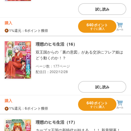
試し読み
購入
640
ポイント
すぐに購入
1%
還元
：6ポイント獲得
理想のヒモ生活（16）
双王国からの「裏の意図」がある交渉にフレア姫は
どう動くのか！？
177
配信日：2022/12/28
試し読み
購入
640
ポイント
すぐに購入
1%
還元
：6ポイント獲得
理想のヒモ生活（17）
カープァ王国の新時代が始まる…！！ 新章開幕！