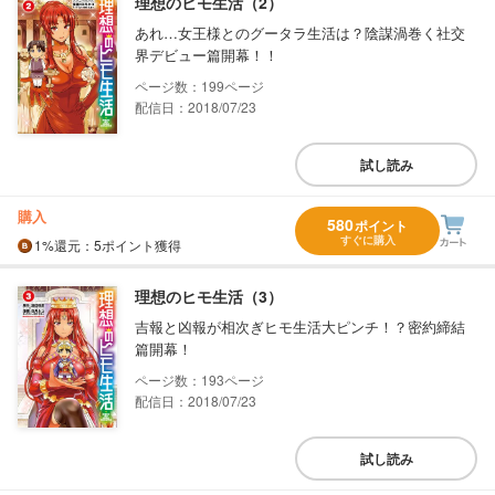
理想のヒモ生活（2）
あれ…女王様とのグータラ生活は？陰謀渦巻く社交
界デビュー篇開幕！！
199
配信日：2018/07/23
試し読み
購入
580
ポイント
すぐに購入
1%
還元
：5ポイント獲得
理想のヒモ生活（3）
吉報と凶報が相次ぎヒモ生活大ピンチ！？密約締結
篇開幕！
193
配信日：2018/07/23
試し読み