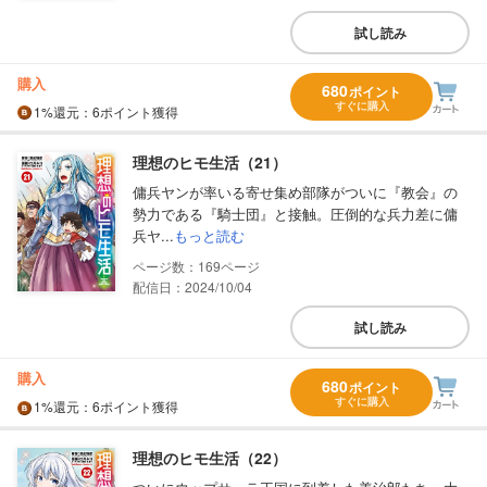
試し読み
購入
680
ポイント
すぐに購入
1%
還元
：6ポイント獲得
理想のヒモ生活（21）
傭兵ヤンが率いる寄せ集め部隊がついに『教会』の
勢力である『騎士団』と接触。圧倒的な兵力差に傭
兵ヤ...
もっと読む
169
配信日：2024/10/04
試し読み
購入
680
ポイント
すぐに購入
1%
還元
：6ポイント獲得
理想のヒモ生活（22）