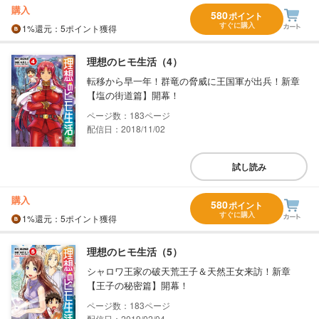
購入
580
ポイント
すぐに購入
1%
還元
：5ポイント獲得
理想のヒモ生活（4）
転移から早一年！群竜の脅威に王国軍が出兵！新章
【塩の街道篇】開幕！
183
配信日：2018/11/02
試し読み
購入
580
ポイント
すぐに購入
1%
還元
：5ポイント獲得
理想のヒモ生活（5）
シャロワ王家の破天荒王子＆天然王女来訪！新章
【王子の秘密篇】開幕！
183
配信日：2019/02/04