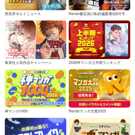
異世界ギルドニュース
Renta!書店員の私的偏愛通信8月号
集英社人気作品キャンペーン
2026年マンガ上半期ランキング
神マンガ1000
Renta!マンガ大賞2025