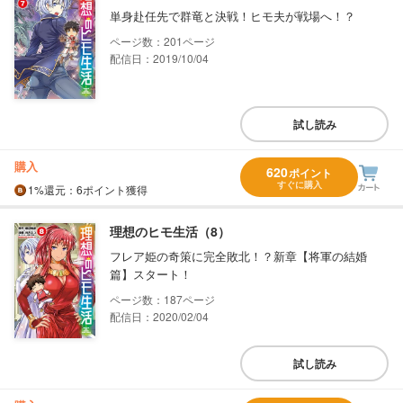
単身赴任先で群竜と決戦！ヒモ夫が戦場へ！？
201
配信日：2019/10/04
試し読み
購入
620
ポイント
すぐに購入
1%
還元
：6ポイント獲得
理想のヒモ生活（8）
フレア姫の奇策に完全敗北！？新章【将軍の結婚
篇】スタート！
187
配信日：2020/02/04
試し読み