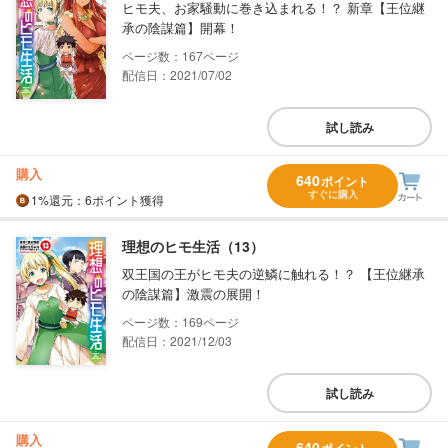
ヒモ夫、お家騒動に巻き込まれる！？ 新章【王位継
承の陰謀篇】開幕！
167
配信日：2021/07/02
試し読み
購入
640
ポイント
すぐに購入
1%
還元
：6ポイント獲得
理想のヒモ生活（13）
双王国の王がヒモ夫の逆鱗に触れる！？ 【王位継承
の陰謀篇】激震の展開！
169
配信日：2021/12/03
試し読み
購入
640