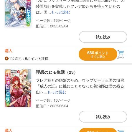
ついにウップサーラ王国に到着した善治郎たち。大
陸間航行を実現したフレア姫たちを待っていたの
は、国...
もっと読む
169
配信日：2025/02/04
試し読み
購入
680
ポイント
すぐに購入
1%
還元
：6ポイント獲得
理想のヒモ生活（23）
フレア姫との婚姻のため、ウップサーラ王国の慣習
『成人の証』に挑むこととなった善治郎は雪の残る
山へ...
もっと読む
167
配信日：2025/06/04
試し読み
購入