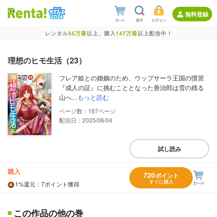
無料登録
レンタル
55万冊
以上、購入
147万冊
以上配信中！
理想のヒモ生活（23）
フレア姫との婚姻のため、ウップサーラ王国の慣習
『成人の証』に挑むこととなった善治郎は雪の残る
山へ...
もっと読む
167
配信日：2025/06/04
試し読み
購入
720
ポイント
すぐに購入
1%
還元
：7ポイント獲得
この作品の他の巻