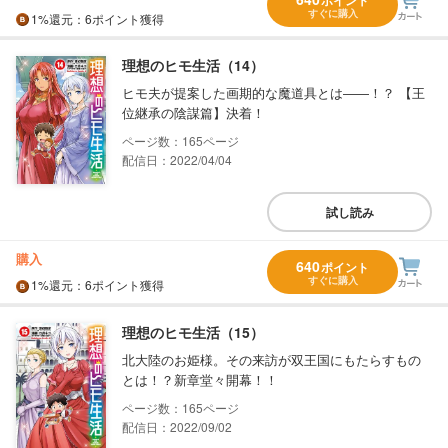
ポイント
すぐに購入
1%
還元
：6ポイント獲得
理想のヒモ生活（14）
ヒモ夫が提案した画期的な魔道具とは――！？ 【王
位継承の陰謀篇】決着！
165
配信日：2022/04/04
試し読み
購入
640
ポイント
すぐに購入
1%
還元
：6ポイント獲得
理想のヒモ生活（15）
北大陸のお姫様。その来訪が双王国にもたらすもの
とは！？新章堂々開幕！！
165
配信日：2022/09/02