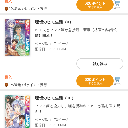
購入
620
ポイント
すぐに購入
1%
還元
：6ポイント獲得
理想のヒモ生活（9）
ヒモ夫とフレア姫が急接近！新章【将軍の結婚式
篇】開幕！
171
配信日：2020/06/04
試し読み
購入
620
ポイント
すぐに購入
1%
還元
：6ポイント獲得
理想のヒモ生活（10）
フレア姫と協力し、嘘を見破れ！ヒモが臨む重大局
面！
173
配信日：2020/11/04