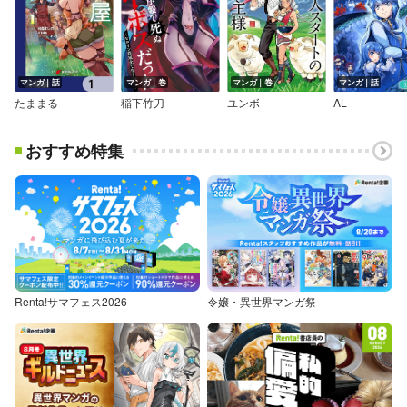
マンガ｜話
マンガ｜巻
マンガ｜巻
マンガ｜話
たままる
稲下竹刀
ユンボ
AL
おすすめ特集
Renta!サマフェス2026
令嬢・異世界マンガ祭