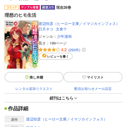
現在26巻
理想のヒモ生活
渡辺恒彦（ヒーロー文庫／イマジカインフォス）
日月ネコ
文倉十
ジャンル：
少年漫画
長さ：
199ページ
4.2
(293件)
レビューを書く
推し本棚
マイリスト
レンタル追加リクエスト
配信お知らせメール設定
続刊はこちら
作品詳細
渡辺恒彦（ヒーロー文庫／イマジカインフォス）
原作