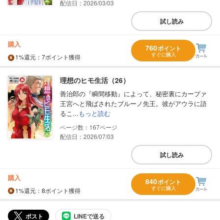
配信日：2026/03/03
試し読み
購入
760
ポイント
すぐに購入
1%
還元
：7ポイント獲得
理想のヒモ生活（26）
善治郎の『瞬間移動』によって、秘密裏にカープァ
王宮へと飛ばされたブルーノ先王。彼がアウラに語
るこ...
もっと読む
167
配信日：2026/07/03
試し読み
購入
840
ポイント
すぐに購入
1%
還元
：8ポイント獲得
ポスト
LINEで送る