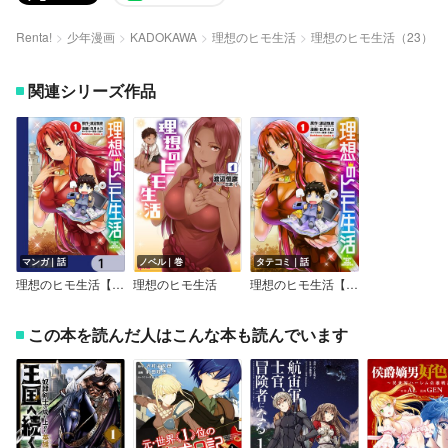
Renta!
少年漫画
KADOKAWA
理想のヒモ生活
理想のヒモ生活（23）
関連シリーズ作品
マンガ｜話
ノベル｜巻
タテコミ｜話
理想のヒモ生活【分冊版】
理想のヒモ生活
理想のヒモ生活【タテスク】【フルカラー】
この本を読んだ人はこんな本も読んでいます