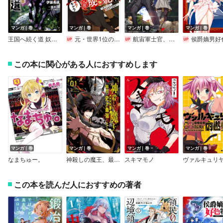
マンガ｜巻
マンガ｜巻
マンガ｜巻
マンガ｜巻
王国へ続く道 奴隷剣士の成り上がり英雄譚
元・世界1位のサブキャラ育成日記 ～廃プレイヤー、異世界を攻略中！～
航宙軍士官、冒険者になる
侯爵嫡男好色物語 ～異世界ハーレム英雄
この本に関心がある人におすすめします
マンガ｜巻
マンガ｜巻
マンガ｜巻
マンガ｜巻
なまちゅー。
神殺しの魔王、最弱種族に転生し史上最強になる【デジタル版限定特典付き】
スキマモノ
この本を読んだ人におすすめの著者