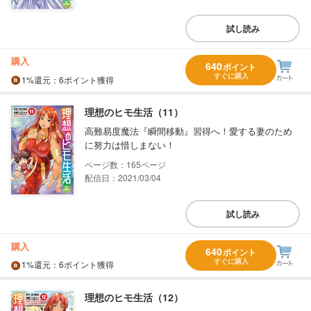
試し読み
購入
640
ポイント
すぐに購入
1%
還元
：6ポイント獲得
理想のヒモ生活（11）
高難易度魔法『瞬間移動』習得へ！愛する妻のため
に努力は惜しまない！
165
配信日：2021/03/04
試し読み
購入
640
ポイント
すぐに購入
1%
還元
：6ポイント獲得
理想のヒモ生活（12）