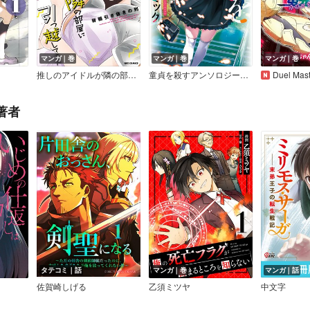
マンガ｜巻
マンガ｜巻
マンガ｜巻
推しのアイドルが隣の部屋に引っ越してきた
童貞を殺すアンソロジーコミック
Duel Masters 
著者
タテコミ｜話
マンガ｜巻
マンガ｜話
佐賀崎しげる
乙須ミツヤ
中文字