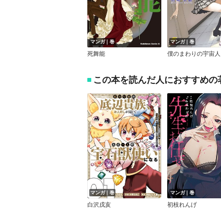
マンガ｜巻
マンガ｜巻
死舞能
僕のまわりの宇宙人
この本を読んだ人におすすめの
マンガ｜巻
マンガ｜巻
白沢戌亥
初枝れんげ