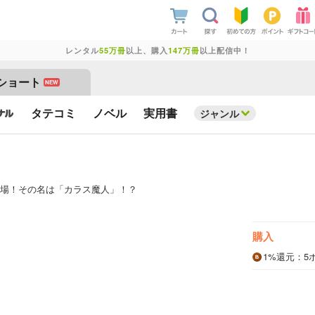
レンタル
55万冊
以上、購入
147万冊
以上配信中！
ショート
NEW
タテコミ
ノベル
実用書
ジャンル
場！その名は「カラス魔人」！？
購入
1%
還元
：5