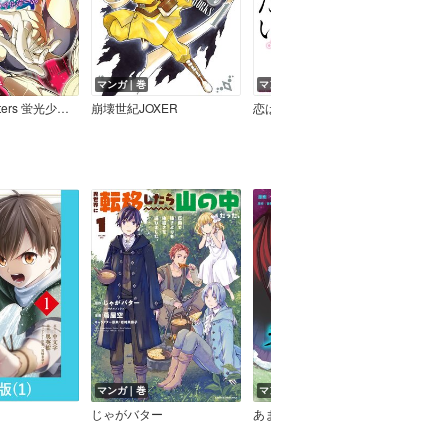
マンガ｜巻
マンガ｜巻
マン
蛍光少女‐ネオンライトガール‐
崩壊世紀JOXER
恋はいいから眠りたい！
マンガ｜巻
マンガ｜話
マン
じゃがバター
あまねかむらぎ
進行