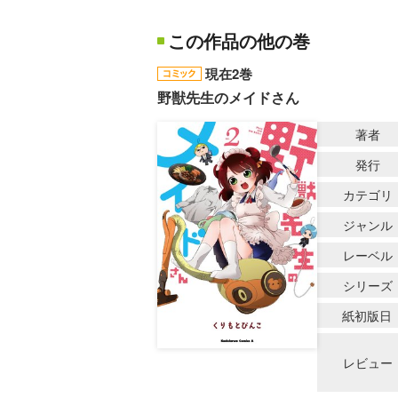
この作品の他の巻
現在2巻
野獣先生のメイドさん
著者
発行
カテゴリ
ジャンル
レーベル
シリーズ
紙初版日
レビュー