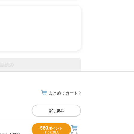
話読み
まとめてカート
試し読み
580
ポイント
すぐに購入