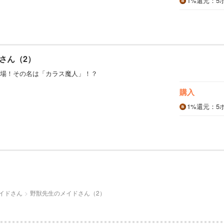
1%
還元
：5
さん（2）
場！その名は「カラス魔人」！？
購入
1%
還元
：5
イドさん
野獣先生のメイドさん（2）