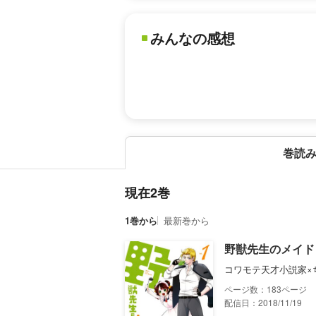
みんなの感想
巻読
現在2巻
1巻から
最新巻から
野獣先生のメイド
コワモテ天才小説家×
183
配信日：2018/11/19