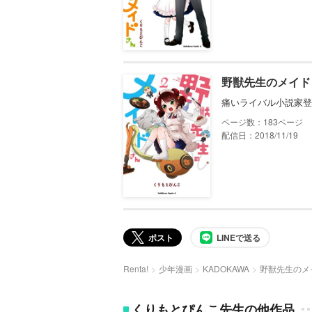
野獣先生のメイド
痛いライバル小説家登
183
配信日：2018/11/19
ポスト
LINEで送る
Renta!
少年漫画
KADOKAWA
野獣先生のメ
くりもとぴんこ先生の他作品