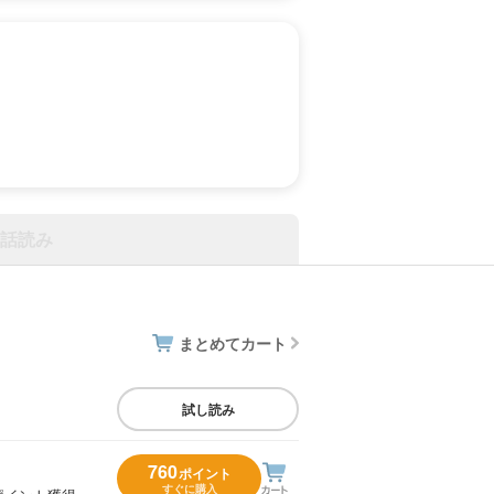
話読み
まとめてカート
試し読み
760
ポイント
すぐに購入