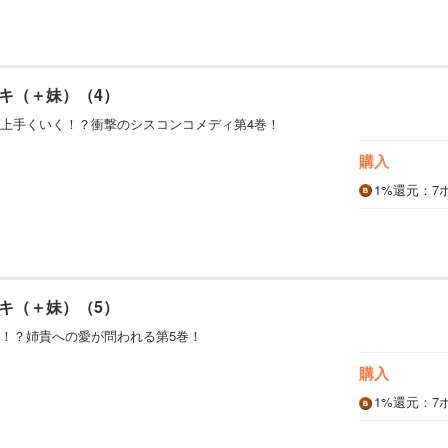
キ（＋妹）（4）
上手くいく！？衝撃のシスコンコメディ第4巻！
購入
1%
還元
：7
キ（＋妹）（5）
！？姉貴への愛が問われる第5巻！
購入
1%
還元
：7