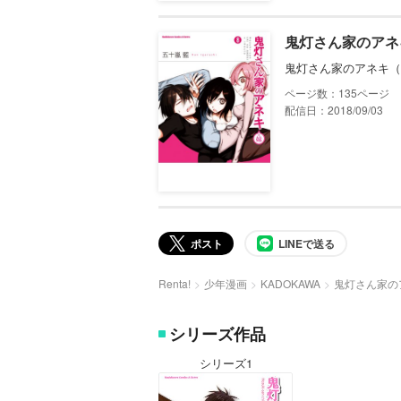
鬼灯さん家のアネ
鬼灯さん家のアネキ（
135
配信日：2018/09/03
ポスト
LINEで送る
Renta!
少年漫画
KADOKAWA
鬼灯さん家の
シリーズ作品
シリーズ1