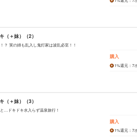
1%
還元
：7
キ（＋妹）（2）
！？ 実の姉も乱入し鬼灯家は波乱必至！！
購入
1%
還元
：7
キ（＋妹）（3）
と…ドキドキ水入らず温泉旅行！
購入
1%
還元
：7