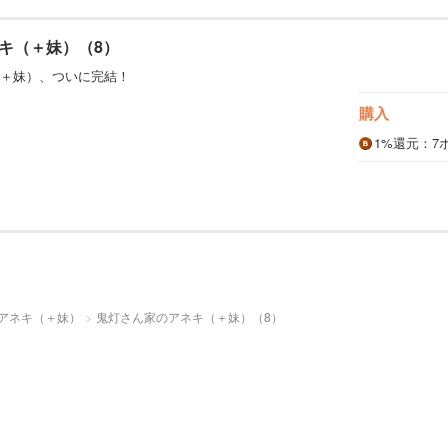
キ（＋妹）（8）
＋妹）、ついに完結！
購入
1%
還元
：7
アネキ（＋妹）
鬼灯さん家のアネキ（＋妹）（8）