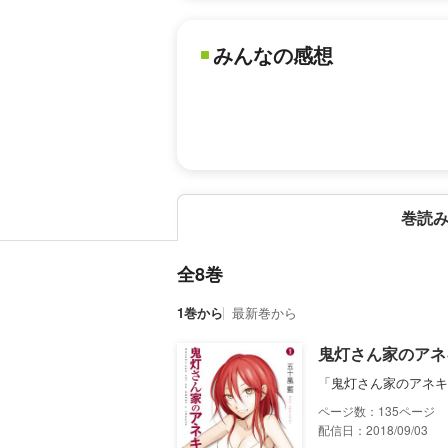
みんなの感想
巻読
全8巻
1巻から
最新巻から
鬼灯さん家のアネ
「鬼灯さん家のアネキ
135
配信日：2018/09/03