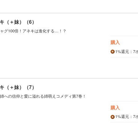
キ（＋妹）（6）
ャグ100倍！アネキは進化する…！？
購入
1%
還元
：7
キ（＋妹）（7）
姉への信仰と愛に溢れる姉萌えコメディ第7巻！
購入
1%
還元
：7