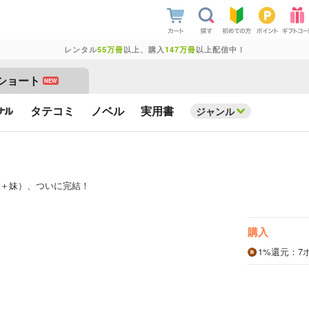
レンタル
55万冊
以上、購入
147万冊
以上配信中！
ショート
NEW
タテコミ
ノベル
実用書
ジャンル
＋妹）、ついに完結！
購入
1%
還元
：7