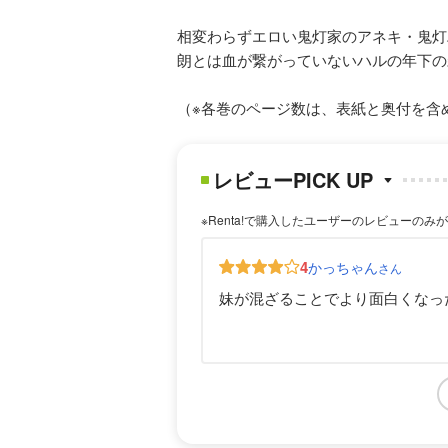
相変わらずエロい鬼灯家のアネキ・鬼灯
朗とは血が繋がっていないハルの年下の
（※各巻のページ数は、表紙と奥付を含
レビューPICK UP
※Renta!で購入したユーザーのレビューのみ
4
かっちゃん
さん
妹が混ざることでより面白くなっ