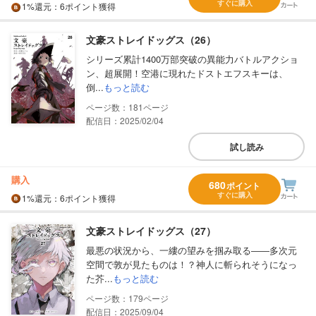
すぐに購入
1%
還元
：6ポイント獲得
文豪ストレイドッグス（26）
シリーズ累計1400万部突破の異能力バトルアクショ
ン、超展開！空港に現れたドストエフスキーは、
倒...
もっと読む
181
配信日：2025/02/04
試し読み
購入
680
ポイント
すぐに購入
1%
還元
：6ポイント獲得
文豪ストレイドッグス（27）
最悪の状況から、一縷の望みを掴み取る――多次元
空間で敦が見たものは！？神人に斬られそうになっ
た芥...
もっと読む
179
配信日：2025/09/04