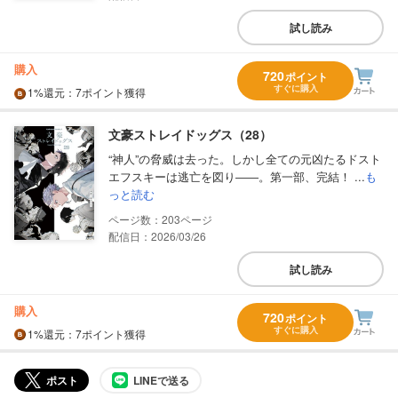
試し読み
購入
720
ポイント
すぐに購入
1%
還元
：7ポイント獲得
文豪ストレイドッグス（28）
“神人”の脅威は去った。しかし全ての元凶たるドスト
エフスキーは逃亡を図り――。第一部、完結！ ...
も
っと読む
203
配信日：2026/03/26
試し読み
購入
720
ポイント
すぐに購入
1%
還元
：7ポイント獲得
ポスト
LINEで送る