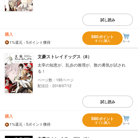
試し読み
購入
580
ポイント
すぐに購入
1%
還元
：5ポイント獲得
文豪ストレイドッグス（8）
太宰の知恵が、乱歩の推理が、敦の勇気が試され
る！
195
配信日：2018/07/12
試し読み
購入
580
ポイント
すぐに購入
1%
還元
：5ポイント獲得