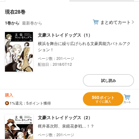
現在28巻
まとめてカート
1巻から
最新巻から
文豪ストレイドッグス（1）
横浜を舞台に繰り広げられる文豪異能力バトルアク
ション！
201
配信日：2018/07/12
試し読み
購入
560
ポイント
すぐに購入
1%
還元
：5ポイント獲得
文豪ストレイドッグス（2）
梶井基次郎、泉鏡花参戦…！？
201