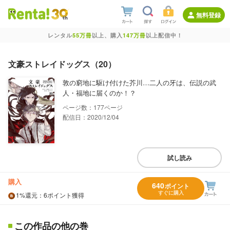
無料登録
レンタル
55万冊
以上、購入
147万冊
以上配信中！
文豪ストレイドッグス（20）
敦の窮地に駆け付けた芥川…二人の牙は、伝説の武
人・福地に届くのか！？
177
配信日：2020/12/04
試し読み
購入
640
ポイント
すぐに購入
1%
還元
：6ポイント獲得
この作品の他の巻