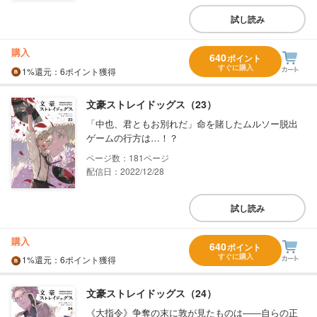
試し読み
購入
640
ポイント
すぐに購入
1%
還元
：6ポイント獲得
文豪ストレイドッグス（23）
「中也、君ともお別れだ」命を賭したムルソー脱出
ゲームの行方は…！？
181
配信日：2022/12/28
試し読み
購入
640
ポイント
すぐに購入
1%
還元
：6ポイント獲得
文豪ストレイドッグス（24）
《大指令》争奪の末に敦が見たものは――自らの正