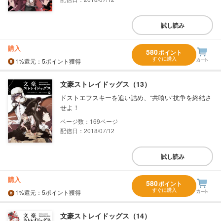
試し読み
購入
580
ポイント
すぐに購入
1%
還元
：5ポイント獲得
文豪ストレイドッグス（13）
ドストエフスキーを追い詰め、“共喰い”抗争を終結さ
せよ！
169
配信日：2018/07/12
試し読み
購入
580
ポイント
すぐに購入
1%
還元
：5ポイント獲得
文豪ストレイドッグス（14）