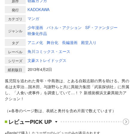
朝霧カフカ
原作
KADOKAWA
発行
マンガ
カテゴリ
少年漫画
バトル・アクション
SF・ファンタジー
ジャンル
映像化作品
アニメ化
舞台化
長編漫画
殿堂入り
タグ
角川コミックス・エース
レーベル
文豪ストレイドッグス
シリーズ
2013年4月2日
紙初版日
孤児院を追われた青年・中島敦は、とある自殺志願の男を助ける。男の
名は太宰治…国木田、与謝野らと共に異能力集団「武装探偵社」に所属
し、「人食い虎事件」を調査していて…！？ 新感覚横浜文豪異能力ア
クション！
（※各巻のページ数は、表紙と奥付を含め片面で数えています）
レビューPICK UP
※Renta!で購入したユーザーのレビューのみが表示されます