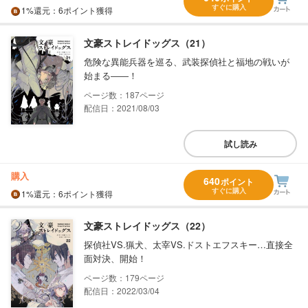
すぐに購入
1%
還元
：6ポイント獲得
文豪ストレイドッグス（21）
危険な異能兵器を巡る、武装探偵社と福地の戦いが
始まる――！
187
配信日：2021/08/03
試し読み
購入
640
ポイント
すぐに購入
1%
還元
：6ポイント獲得
文豪ストレイドッグス（22）
探偵社VS.猟犬、太宰VS.ドストエフスキー…直接全
面対決、開始！
179
配信日：2022/03/04