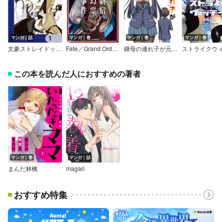
マンガ｜話
マンガ｜巻
マンガ｜巻
マンガ｜巻
文豪ストレイドッグス【分冊版】
Fate／Grand Order ‐Epic of Remnant‐ 亜種特異点I 悪性隔絶魔境 新宿 新宿幻霊事件
継母の連れ子が元カノだった
この本を読んだ人におすすめの著者
マンガ｜巻
マンガ｜話
まんだ林檎
magari
おすすめ特集