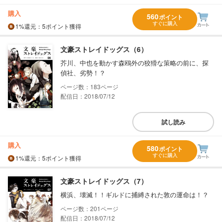
購入
560
ポイント
すぐに購入
1%
還元
：5ポイント獲得
文豪ストレイドッグス（6）
芥川、中也を動かす森鴎外の狡猾な策略の前に、探
偵社、劣勢！？
183
配信日：2018/07/12
試し読み
購入
580
ポイント
すぐに購入
1%
還元
：5ポイント獲得
文豪ストレイドッグス（7）
横浜、壊滅！！ギルドに捕縛された敦の運命は！？
201
配信日：2018/07/12