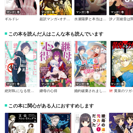
マンガ｜巻
マンガ｜巻
マンガ｜巻
マンガ｜巻
ギルドレ
超訳マンガ×オチがすごい文豪ミステリー
水瀬陽夢と本当はこわいクトゥルフ神話
この本を読んだ人はこんな本も読んでいます
マンガ｜巻
マンガ｜巻
マンガ｜巻
マンガ｜巻
絶対BLになる世界VS絶対BLになりたくない男【特典付】
継母の心得
婚約破棄されましたが、幸せに暮らしておりますわ！アンソロジーコミック
黄泉のツガ
この本に関心がある人におすすめします