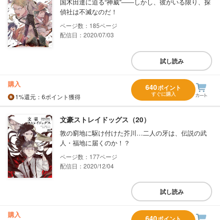
国木田達に迫る“神威”――しかし、彼がいる限り、探
偵社は不滅なのだ！
185
配信日：2020/07/03
試し読み
購入
640
ポイント
すぐに購入
1%
還元
：6ポイント獲得
文豪ストレイドッグス（20）
敦の窮地に駆け付けた芥川…二人の牙は、伝説の武
人・福地に届くのか！？
177
配信日：2020/12/04
試し読み
購入
640
ポイント