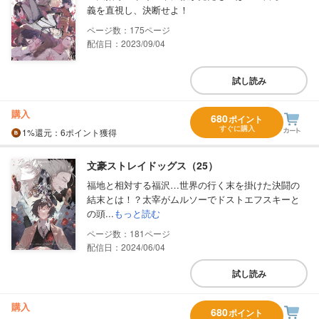
義を直視し、決断せよ！
175
配信日：2023/09/04
試し読み
購入
680
ポイント
すぐに購入
1%
還元
：6ポイント獲得
文豪ストレイドッグス（25）
福地と相対する福沢…世界の行く末を掛けた決闘の
結末とは！？太宰がムルソーでドストエフスキーと
の頭...
もっと読む
181
配信日：2024/06/04
試し読み
購入
680
ポイント