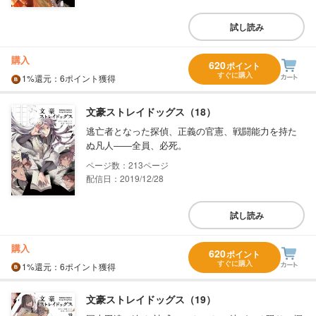
試し読み
購入
620
ポイント
すぐに購入
1%
還元
：6ポイント獲得
文豪ストレイドッグス（18）
逃亡者となった探偵、正義の官憲、戦闘能力を持た
ぬ凡人――全員、必死。
213
配信日：2019/12/28
試し読み
購入
620
ポイント
すぐに購入
1%
還元
：6ポイント獲得
文豪ストレイドッグス（19）