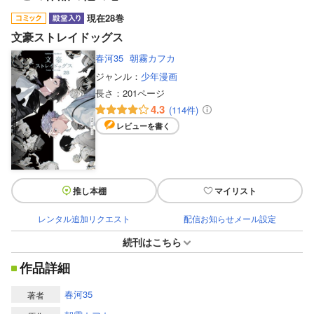
現在28巻
文豪ストレイドッグス
春河35
朝霧カフカ
ジャンル：
少年漫画
長さ：
201ページ
4.3
(114件)
レビューを書く
推し本棚
マイリスト
レンタル追加リクエスト
配信お知らせメール設定
続刊はこちら
作品詳細
春河35
著者