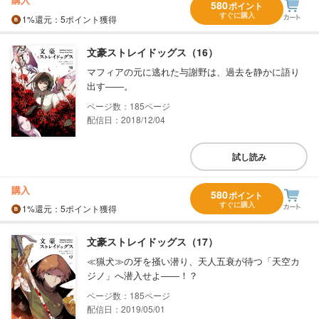
580
ポイント
すぐに購入
1%
還元
：5ポイント獲得
文豪ストレイドッグス（16）
マフィアの元に逃れた与謝野は、過去を静かに語り
出す――。
185
配信日：2018/12/04
試し読み
購入
580
ポイント
すぐに購入
1%
還元
：5ポイント獲得
文豪ストレイドッグス（17）
≪猟犬≫の牙を掻い潜り、天人五衰が待つ「天空カ
ジノ」へ潜入せよ――！？
185
配信日：2019/05/01