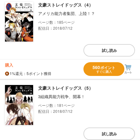
文豪ストレイドッグス（4）
アメリカ能力者集団、上陸！？
185
配信日：2018/07/12
試し読み
購入
560
ポイント
すぐに購入
1%
還元
：5ポイント獲得
文豪ストレイドッグス（5）
3組織異能力戦争、開幕！
181
配信日：2018/07/12
試し読み