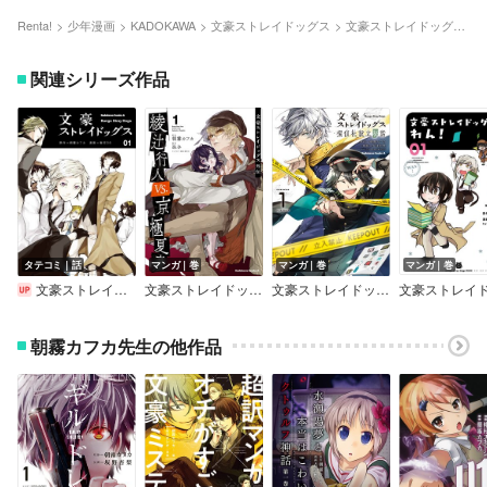
Renta!
少年漫画
KADOKAWA
文豪ストレイドッグス
文豪ストレイドッグス（20）
関連シリーズ作品
タテコミ｜話
マンガ｜巻
マンガ｜巻
マンガ｜巻
文豪ストレイドッグス【タテスク】【フルカラー】
文豪ストレイドッグス外伝 綾辻行人VS.京極夏彦
文豪ストレイドッグス 探偵社設立秘話
朝霧カフカ先生の他作品