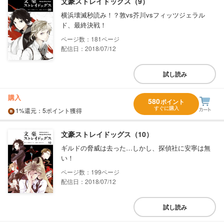
文豪ストレイドッグス（9）
横浜壊滅秒読み！？敦vs芥川vsフィッツジェラル
ド、最終決戦！
181
配信日：2018/07/12
試し読み
購入
580
ポイント
すぐに購入
1%
還元
：5ポイント獲得
文豪ストレイドッグス（10）
ギルドの脅威は去った…しかし、探偵社に安寧は無
い！
199
配信日：2018/07/12
試し読み