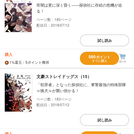
宵闇は更に深く昏く――探偵社に存続の危機が迫
る！
185
配信日：2018/07/12
試し読み
購入
580
ポイント
すぐに購入
1%
還元
：5ポイント獲得
文豪ストレイドッグス（15）
「犯罪者」となった探偵社に、軍警最強の特殊部隊
≪猟犬≫が襲い掛かる！
183
配信日：2018/07/12
試し読み
購入