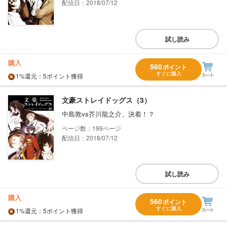
配信日：2018/07/12
試し読み
購入
560
ポイント
すぐに購入
1%
還元
：5ポイント獲得
文豪ストレイドッグス（3）
中島敦vs芥川龍之介、決着！？
199
配信日：2018/07/12
試し読み
購入
560
ポイント
すぐに購入
1%
還元
：5ポイント獲得