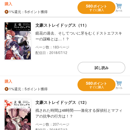
購入
580
ポイント
すぐに購入
1%
還元
：5ポイント獲得
文豪ストレイドッグス（11）
鏡花の過去、そしてついに牙をむくドストエフスキ
ーの謀略とは…！？
183
配信日：2018/07/12
試し読み
購入
580
ポイント
すぐに購入
1%
還元
：5ポイント獲得
文豪ストレイドッグス（12）
残された時間は48時間――激化する探偵社とマフィ
アの抗争の行方は！？
207
配信日：2018/07/12