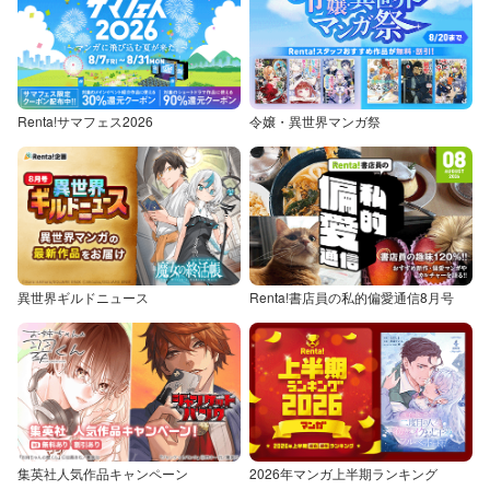
Renta!サマフェス2026
令嬢・異世界マンガ祭
異世界ギルドニュース
Renta!書店員の私的偏愛通信8月号
集英社人気作品キャンペーン
2026年マンガ上半期ランキング