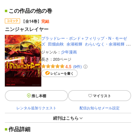
この作品の他の巻
【
全14巻
】
完結
ニンジャスレイヤー
ブラッドレー・ボンド＋フィリップ・N・モーゼ
ズ
田畑由秋
余湖裕輝
わらいなく・余湖裕輝
本
兌有・杉ライカ
ジャンル：
少年漫画
長さ：
203ページ
4.5
(9件)
レビューを書く
推し本棚
マイリスト
レンタル追加リクエスト
配信お知らせメール設定
続刊はこちら
作品詳細