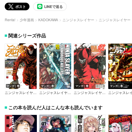
ポスト
LINEで送る
Renta!
少年漫画
KADOKAWA
ニンジャスレイヤー
ニンジャスレイヤー
関連シリーズ作品
マンガ｜巻
マンガ｜巻
マンガ｜巻
マンガ｜巻
ニンジャスレイヤー キョート・ヘル・オン・アース
ニンジャスレイヤーグラマラスキラーズ
ニンジャスレイヤー殺
この本を読んだ人はこんな本も読んでいます