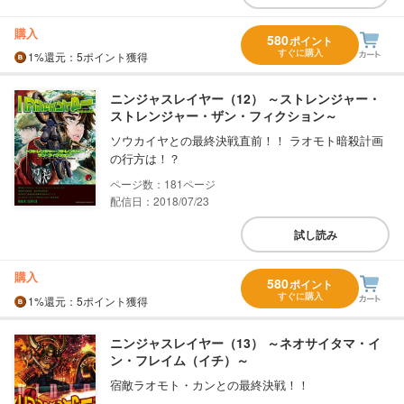
購入
580
ポイント
すぐに購入
1%
還元
：5ポイント獲得
ニンジャスレイヤー（12） ～ストレンジャー・
ストレンジャー・ザン・フィクション～
ソウカイヤとの最終決戦直前！！ ラオモト暗殺計画
の行方は！？
181
配信日：2018/07/23
試し読み
購入
580
ポイント
すぐに購入
1%
還元
：5ポイント獲得
ニンジャスレイヤー（13） ～ネオサイタマ・イ
ン・フレイム（イチ）～
宿敵ラオモト・カンとの最終決戦！！