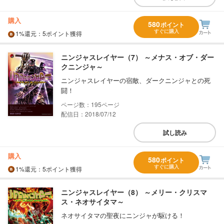
購入
580
ポイント
すぐに購入
1%
還元
：5ポイント獲得
ニンジャスレイヤー（7） ～メナス・オブ・ダー
クニンジャ～
ニンジャスレイヤーの宿敵、ダークニンジャとの死
闘！
195
配信日：2018/07/12
試し読み
購入
580
ポイント
すぐに購入
1%
還元
：5ポイント獲得
ニンジャスレイヤー（8） ～メリー・クリスマ
ス・ネオサイタマ～
ネオサイタマの聖夜にニンジャが駆ける！