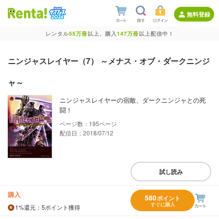
無料登録
レンタル
55万冊
以上、購入
147万冊
以上配信中！
ニンジャスレイヤー（7） ～メナス・オブ・ダークニンジ
ャ～
ニンジャスレイヤーの宿敵、ダークニンジャとの死
闘！
195
配信日：2018/07/12
試し読み
購入
580
ポイント
すぐに購入
1%
還元
：5ポイント獲得