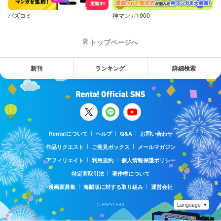
バズコミ
神マンガ1000
トップページへ
新刊
ランキング
詳細検索
Renta!について
ヘルプ
Q&A
お問い合わせ
作品リクエスト
ご意見ボックス
メールマガジン
アフィリエイト
利用規約
個人情報保護ポリシー
特定商取引法
著作権について
漫画家募集
海賊版に対する取り組み
運営会社
© PAPYLESS