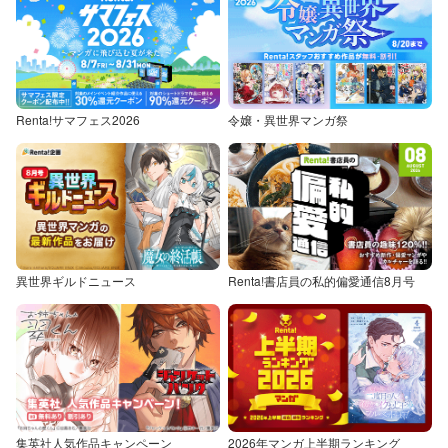
Renta!サマフェス2026
令嬢・異世界マンガ祭
異世界ギルドニュース
Renta!書店員の私的偏愛通信8月号
集英社人気作品キャンペーン
2026年マンガ上半期ランキング