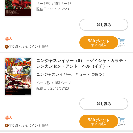
181
配信日：2018/07/23
試し読み
購入
580
ポイント
すぐに購入
1%
還元
：5ポイント獲得
ニンジャスレイヤー（9） ～ゲイシャ・カラテ・
シンカンセン・アンド・ヘル（イチ）～
ニンジャスレイヤー、キョートに発つ！
163
配信日：2018/07/23
試し読み
購入
580
ポイント
すぐに購入
1%
還元
：5ポイント獲得