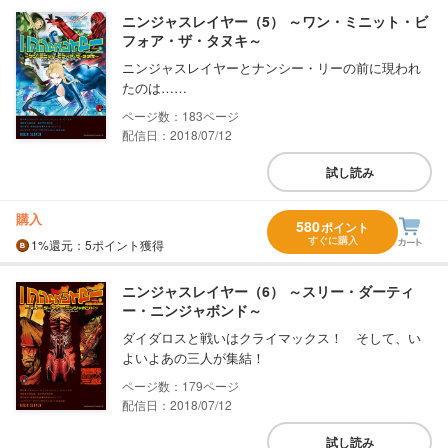
ニンジャスレイヤー（5） ～ワン・ミニット・ビ
フォア・ザ・タヌキ～
ニンジャスレイヤーとナンシー・リーの前に現われ
たのは……
183
配信日：2018/07/12
試し読み
購入
580
ポイント
すぐに購入
1%
還元
：5ポイント獲得
ニンジャスレイヤー（6） ～スリー・ダーティ
ー・ニンジャボンド～
ダイダロスと戦いはクライマックス！ そして、い
よいよあの三人が集結！
179
配信日：2018/07/12
試し読み