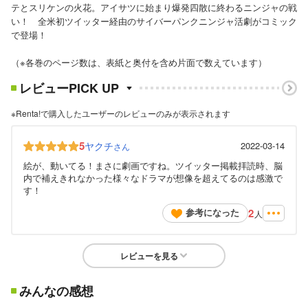
テとスリケンの火花。アイサツに始まり爆発四散に終わるニンジャの戦
い！ 全米初ツイッター経由のサイバーパンクニンジャ活劇がコミック
で登場！
（※各巻のページ数は、表紙と奥付を含め片面で数えています）
レビューPICK UP
※Renta!で購入したユーザーのレビューのみが表示されます
5
ヤクチ
2022-03-14
さん
絵が、動いてる！まさに劇画ですね。ツイッター掲載拝読時、脳
内で補えきれなかった様々なドラマが想像を超えてるのは感激で
す！
2
参考になった
人
レビューを見る
みんなの感想