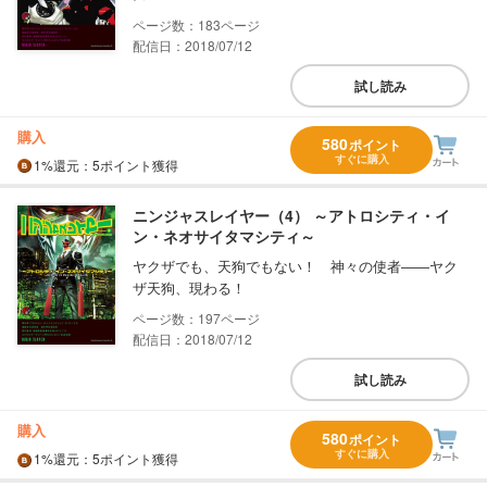
183
配信日：2018/07/12
試し読み
購入
580
ポイント
すぐに購入
1%
還元
：5ポイント獲得
ニンジャスレイヤー（4） ～アトロシティ・イ
ン・ネオサイタマシティ～
ヤクザでも、天狗でもない！ 神々の使者――ヤク
ザ天狗、現わる！
197
配信日：2018/07/12
試し読み
購入
580
ポイント
すぐに購入
1%
還元
：5ポイント獲得