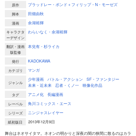
ブラッドレー・ボンド＋フィリップ・N・モーゼズ
原作
田畑由秋
脚本
余湖裕輝
漫画
わらいなく・余湖裕輝
キャラクタ
ーデザイン
本兌有・杉ライカ
翻訳・漫画
版監修
KADOKAWA
発行
マンガ
カテゴリ
少年漫画
バトル・アクション
SF・ファンタジー
ジャンル
未来・近未来
忍者・くノ一
映像化作品
アニメ化
長編漫画
タグ
角川コミックス・エース
レーベル
ニンジャスレイヤー
シリーズ
2013年12月9日
紙初版日
舞台はネオサイタマ。ネオンの明かりと深夜の闇の狭間に散るのはカラ