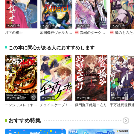
マンガ｜巻
マンガ｜巻
マンガ｜巻
マンガ｜巻
月下の棋士
帝国機神ヴォルカミオン
異端のダークヒーラー、魔国幹部として人類を衰退に導くようです ～ただ心穏やかに利益と知識を追求したいだけなのに～【電子書店共通特典イラスト付】
魔のものたちは企
この本に関心がある人におすすめします
マンガ｜巻
マンガ｜話
マンガ｜巻
マンガ｜巻
ニンジャスレイヤー カラーライズ版
チェイスケープ！！【単話売】
獄門撫子此処ニ在リ
千万社異世界
おすすめ特集