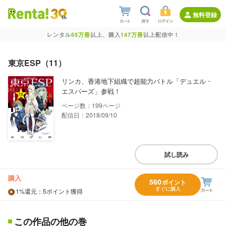
無料登録
レンタル
55万冊
以上、購入
147万冊
以上配信中！
東京ESP（11）
リンカ、香港地下組織で超能力バトル「デュエル・
エスパーズ」参戦！
199
配信日：2018/09/10
試し読み
購入
560
ポイント
すぐに購入
1%
還元
：5ポイント獲得
この作品の他の巻