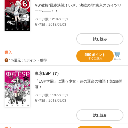
VS“教授”最終決戦！いざ、決戦の地“東京スカイツリ
ー”へ――！！
213
配信日：2018/09/03
試し読み
購入
560
ポイント
すぐに購入
1%
還元
：5ポイント獲得
東京ESP（7）
「ESP学園」に通う少女・蓮の運命の物語！第2部開
幕！！
197
配信日：2018/09/03
試し読み