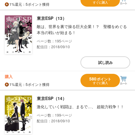
すぐに購入
1%
還元
：5ポイント獲得
東京ESP（13）
敵は、世界を裏で操る巨大企業！？ 聖櫃をめぐる
本当の戦いが始まる！
195
配信日：2018/09/10
試し読み
購入
580
ポイント
すぐに購入
1%
還元
：5ポイント獲得
東京ESP（14）
激化していく戦闘は、まるで…、 超能力戦争！！
199
配信日：2018/09/10