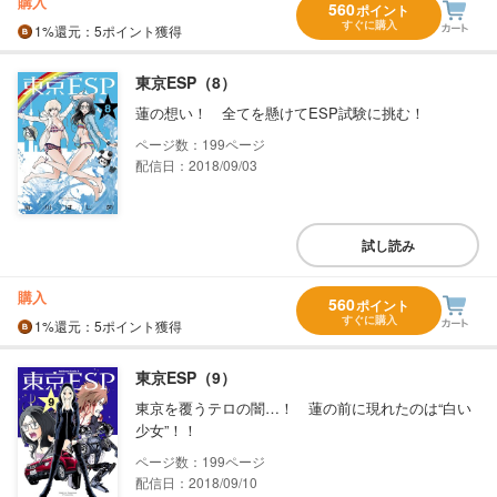
購入
560
ポイント
すぐに購入
1%
還元
：5ポイント獲得
東京ESP（8）
蓮の想い！ 全てを懸けてESP試験に挑む！
199
配信日：2018/09/03
試し読み
購入
560
ポイント
すぐに購入
1%
還元
：5ポイント獲得
東京ESP（9）
東京を覆うテロの闇…！ 蓮の前に現れたのは“白い
少女”！！
199
配信日：2018/09/10