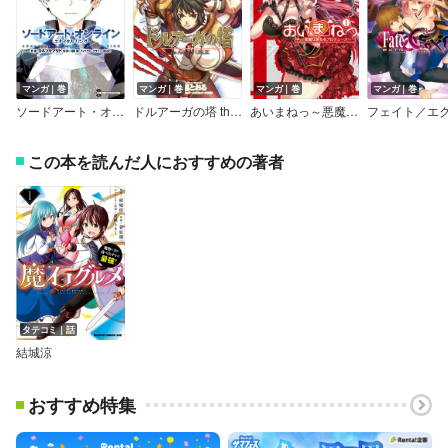
マンガ｜巻
マンガ｜巻
マンガ｜巻
マンガ｜巻
ソードアート・オンライン ユナイタル・リング
ドルアーガの塔 the Aegis of URUK
あいまねっ～悪魔な彼女をプロデュース～
この本を読んだ人におすすめの著者
タテコミ｜話
結城涼
おすすめ特集