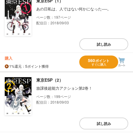
東京ESP（1）
あの日私は、人ではない何かになった──。
197
配信日：2018/09/03
試し読み
購入
560
ポイント
すぐに購入
1%
還元
：5ポイント獲得
東京ESP（2）
放課後超能力アクション第2巻！
199
配信日：2018/09/03
試し読み