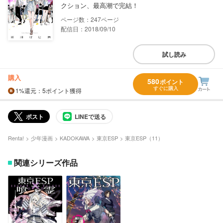
クション、最高潮で完結！
247
配信日：2018/09/10
試し読み
購入
580
ポイント
すぐに購入
1%
還元
：5ポイント獲得
ポスト
LINEで送る
Renta!
少年漫画
KADOKAWA
東京ESP
東京ESP（11）
関連シリーズ作品