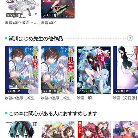
マンガ｜巻
ノベル｜巻
東京ESP×喰霊 －SHADOW WALKER－
東京ESP
瀬川はじめ先生の他作品
マンガ｜話
マンガ｜巻
ノベル｜巻
マンガ｜話
物語の黒幕に転生して【分冊版】
物語の黒幕に転生して
喰霊－萌－
喰霊【分冊版
この本に関心がある人におすすめします