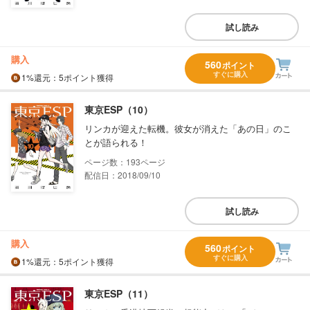
試し読み
購入
560
ポイント
すぐに購入
1%
還元
：5ポイント獲得
東京ESP（10）
リンカが迎えた転機。彼女が消えた「あの日」のこ
とが語られる！
193
配信日：2018/09/10
試し読み
購入
560
ポイント
すぐに購入
1%
還元
：5ポイント獲得
東京ESP（11）