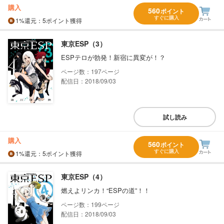
購入
560
ポイント
すぐに購入
1%
還元
：5ポイント獲得
東京ESP（3）
ESPテロが勃発！新宿に異変が！？
197
配信日：2018/09/03
試し読み
購入
560
ポイント
すぐに購入
1%
還元
：5ポイント獲得
東京ESP（4）
燃えよリンカ！“ESPの道”！！
199
配信日：2018/09/03