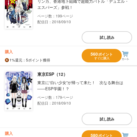
リンカ、香港地下組織で超能力バトル「デュエル・
エスパーズ」参戦！
199
配信日：2018/09/10
試し読み
購入
560
ポイント
すぐに購入
1%
還元
：5ポイント獲得
東京ESP（12）
東京に“白い少女”が帰って来た！ 次なる舞台は
――ESP学園！？
179
配信日：2018/09/10
試し読み
購入
580
ポイント