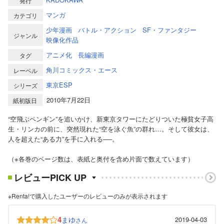
発行
マンガ
カテゴリ
少年漫画
バトル・アクション
SF・ファンタジー
ジャンル
映像化作品
アニメ化
長編漫画
タグ
角川コミックス・エース
レーベル
東京ESP
シリーズ
2010年7月22日
紙初版日
“空飛ぶペンギン”を追いかけ、新東京タワーにたどりついた極貧女子高
生・リンカの前に、突然現れた“空を泳ぐ魚”の群れ…。そして彼女は、
人を超えた“ある力”を手に入れる──。
（※各巻のページ数は、表紙と奥付を含め片面で数えています）
レビューPICK UP
※Renta!で購入したユーザーのレビューのみが表示されます
4
まゆ
2019-04-03
さん