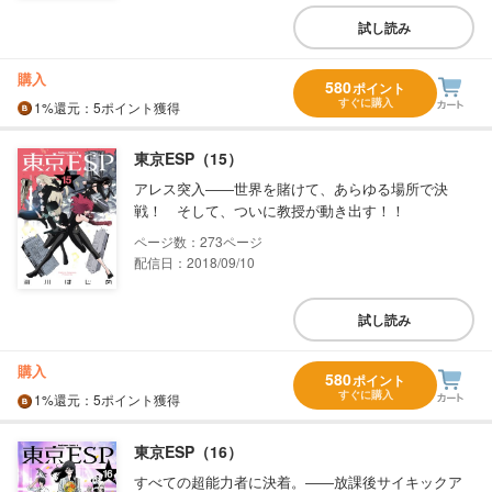
試し読み
購入
580
ポイント
すぐに購入
1%
還元
：5ポイント獲得
東京ESP（15）
アレス突入――世界を賭けて、あらゆる場所で決
戦！ そして、ついに教授が動き出す！！
273
配信日：2018/09/10
試し読み
購入
580
ポイント
すぐに購入
1%
還元
：5ポイント獲得
東京ESP（16）
すべての超能力者に決着。――放課後サイキックア