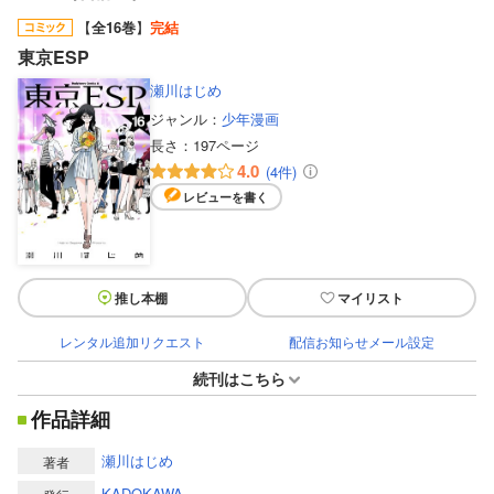
【
全16巻
】
完結
東京ESP
瀬川はじめ
ジャンル：
少年漫画
長さ：
197ページ
4.0
(4件)
レビューを書く
推し本棚
マイリスト
レンタル追加リクエスト
配信お知らせメール設定
続刊はこちら
作品詳細
瀬川はじめ
著者
KADOKAWA