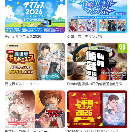
Renta!サマフェス2026
令嬢・異世界マンガ祭
異世界ギルドニュース
Renta!書店員の私的偏愛通信8月号
集英社人気作品キャンペーン
2026年マンガ上半期ランキング