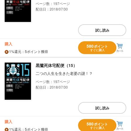
197
配信日：2018/07/30
試し読み
購入
580
ポイント
すぐに購入
1%
還元
：5ポイント獲得
黒鷺死体宅配便（15）
二つの人生を生きた老婆の謎！？
197
配信日：2018/07/30
試し読み
購入
580
ポイント
すぐに購入
1%
還元
：5ポイント獲得