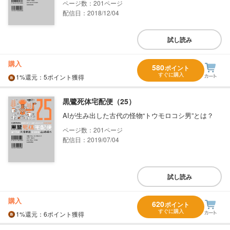
201
配信日：2018/12/04
試し読み
購入
580
ポイント
すぐに購入
1%
還元
：5ポイント獲得
黒鷺死体宅配便（25）
AIが生み出した古代の怪物“トウモロコシ男”とは？
201
配信日：2019/07/04
試し読み
購入
620
ポイント
すぐに購入
1%
還元
：6ポイント獲得