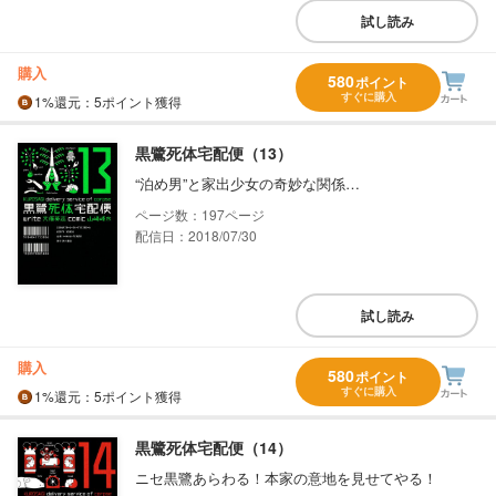
試し読み
購入
580
ポイント
すぐに購入
1%
還元
：5ポイント獲得
黒鷺死体宅配便（13）
“泊め男”と家出少女の奇妙な関係…
197
配信日：2018/07/30
試し読み
購入
580
ポイント
すぐに購入
1%
還元
：5ポイント獲得
黒鷺死体宅配便（14）
ニセ黒鷺あらわる！本家の意地を見せてやる！