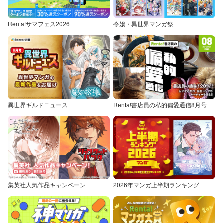
Renta!サマフェス2026
令嬢・異世界マンガ祭
異世界ギルドニュース
Renta!書店員の私的偏愛通信8月号
集英社人気作品キャンペーン
2026年マンガ上半期ランキング