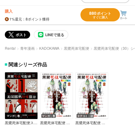
購入
880
ポイント
すぐに購入
1%
還元
：8ポイント獲得
ポスト
LINEで送る
Renta!
青年漫画
KADOKAWA
黒鷺死体宅配便
黒鷺死体宅配便（30）シ
関連シリーズ作品
マンガ｜巻
マンガ｜巻
タテコミ｜話
黒鷺死体宅配便スピンオフ 松岡國男妖怪退治
黒鷺死体宅配便 フルカラー版 都市伝説編
黒鷺死体宅配便 フルカラー版 都市伝説編【タテスク】【フルカラー】