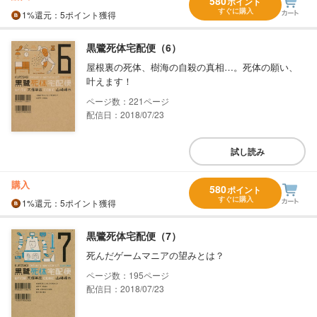
580
ポイント
すぐに購入
1%
還元
：5ポイント獲得
黒鷺死体宅配便（6）
屋根裏の死体、樹海の自殺の真相…。死体の願い、
叶えます！
221
配信日：2018/07/23
試し読み
購入
580
ポイント
すぐに購入
1%
還元
：5ポイント獲得
黒鷺死体宅配便（7）
死んだゲームマニアの望みとは？
195
配信日：2018/07/23