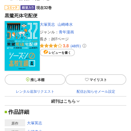
現在32巻
黒鷺死体宅配便
大塚英志
山崎峰水
ジャンル：
青年漫画
長さ：
207ページ
3.8
(48件)
レビューを書く
推し本棚
マイリスト
レンタル追加リクエスト
配信お知らせメール設定
続刊はこちら
作品詳細
大塚英志
原作