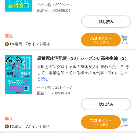
209
配信日：2024/06/04
試し読み
購入
720
ポイント
すぐに購入
1%
還元
：7ポイント獲得
黒鷺死体宅配便（30）シーズン0 高校生編（2）
谷田とガングロギャルの身体が入れ替わった！？ そ
して、事情を知っている様子の元刑事・笹山...
もっ
と読む
201
配信日：2025/02/04
試し読み
購入
720
ポイント
すぐに購入
1%
還元
：7ポイント獲得