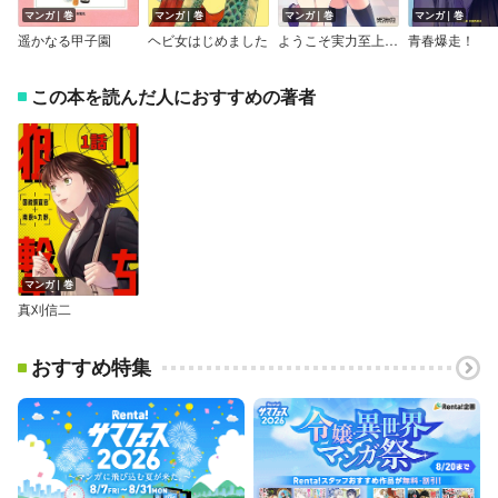
マンガ｜巻
マンガ｜巻
マンガ｜巻
マンガ｜巻
遥かなる甲子園
ヘビ女はじめました
ようこそ実力至上主義の教室へ
青春爆走！
この本を読んだ人におすすめの著者
マンガ｜巻
真刈信二
おすすめ特集