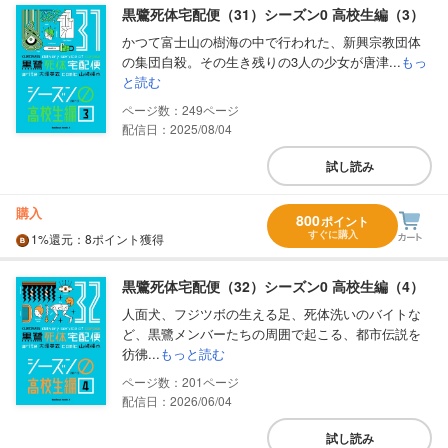
黒鷺死体宅配便（31）シーズン0 高校生編（3）
かつて富士山の樹海の中で行われた、新興宗教団体
の集団自殺。その生き残りの3人の少女が唐津...
もっ
と読む
249
配信日：2025/08/04
試し読み
購入
800
ポイント
すぐに購入
1%
還元
：8ポイント獲得
黒鷺死体宅配便（32）シーズン0 高校生編（4）
人面犬、フジツボの生える足、死体洗いのバイトな
ど、黒鷺メンバーたちの周囲で起こる、都市伝説を
彷彿...
もっと読む
201
配信日：2026/06/04
試し読み