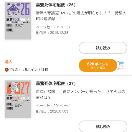
黒鷺死体宅配便（26）
唐津の守護霊“やいち”の過去が明らかに！？ 待望の
昭和編収録！！
201
配信日：2019/12/28
試し読み
購入
620
ポイント
すぐに購入
1%
還元
：6ポイント獲得
黒鷺死体宅配便（27）
唐津が帰国し、遂にメンバーが揃った！ さて今回の
依頼は？
201
配信日：2020/07/03
試し読み