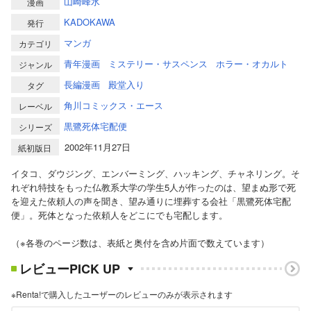
山崎峰水
漫画
KADOKAWA
発行
マンガ
カテゴリ
青年漫画
ミステリー・サスペンス
ホラー・オカルト
ジャンル
長編漫画
殿堂入り
タグ
角川コミックス・エース
レーベル
黒鷺死体宅配便
シリーズ
2002年11月27日
紙初版日
イタコ、ダウジング、エンバーミング、ハッキング、チャネリング。そ
れぞれ特技をもった仏教系大学の学生5人が作ったのは、望まぬ形で死
を迎えた依頼人の声を聞き、望み通りに埋葬する会社「黒鷺死体宅配
便」。死体となった依頼人をどこにでも宅配します。
（※各巻のページ数は、表紙と奥付を含め片面で数えています）
レビューPICK UP
※Renta!で購入したユーザーのレビューのみが表示されます