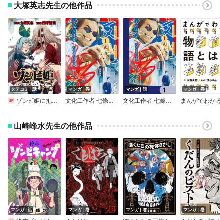
大塚英志先生の他作品
タテコミ｜話
マンガ｜巻
マンガ｜話
マンガ｜巻
ゾンビ姫に抱っこ！【タテスク】【フルカラー】
文化工作者 七條特高の冒険
文化工作者 七條特高の冒険【分冊版】
山崎峰水先生の他作品
マンガ｜話
マンガ｜巻
マンガ｜巻
マンガ｜巻