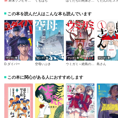
終末ゾンビキャンプ【単話】
くもはち
ぼくたちの死体さがし
くだんのピス
この本を読んだ人はこんな本も読んでいます
マンガ｜巻
マンガ｜巻
マンガ｜巻
マンガ｜巻
D.ダイバー
空母いぶき
ウミガミ～絶島のジェノサイド～
島さん
この本に関心がある人におすすめします