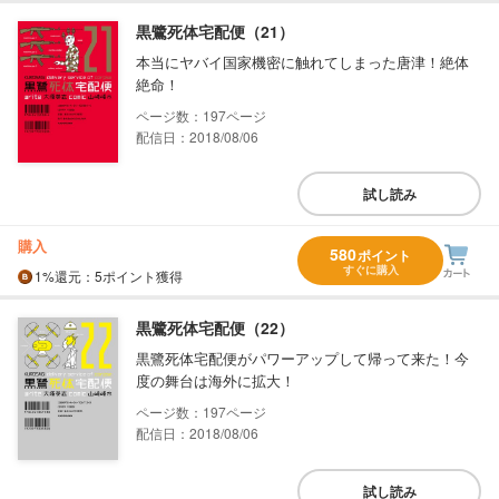
黒鷺死体宅配便（21）
本当にヤバイ国家機密に触れてしまった唐津！絶体
絶命！
197
配信日：2018/08/06
試し読み
購入
580
ポイント
すぐに購入
1%
還元
：5ポイント獲得
黒鷺死体宅配便（22）
黒鷺死体宅配便がパワーアップして帰って来た！今
度の舞台は海外に拡大！
197
配信日：2018/08/06
試し読み