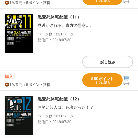
すぐに購入
1%
還元
：5ポイント獲得
黒鷺死体宅配便（11）
見透かされる、貴方の悪意…。
221
配信日：2018/07/30
試し読み
購入
580
ポイント
すぐに購入
1%
還元
：5ポイント獲得
黒鷺死体宅配便（12）
お笑い芸人は、死者だった！？
211
配信日：2018/07/30