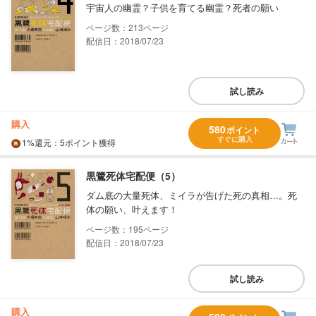
宇宙人の幽霊？子供を育てる幽霊？死者の願い
213
配信日：2018/07/23
試し読み
購入
580
ポイント
すぐに購入
1%
還元
：5ポイント獲得
黒鷺死体宅配便（5）
ダム底の大量死体、ミイラが告げた死の真相…。死
体の願い、叶えます！
195
配信日：2018/07/23
試し読み
購入