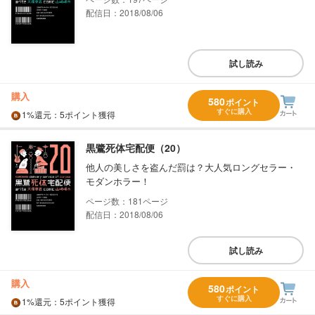
配信日：2018/08/06
試し読み
購入
580
ポイント
すぐに購入
1%
還元
：5ポイント獲得
黒鷺死体宅配便（20）
他人の美しさを盗んだ罰は？大人気ロングセラー・
モダンホラー！
181
配信日：2018/08/06
試し読み
購入
580
ポイント
すぐに購入
1%
還元
：5ポイント獲得