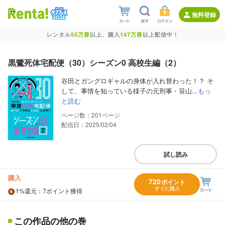
無料登録
レンタル
55万冊
以上、購入
147万冊
以上配信中！
黒鷺死体宅配便（30）シーズン0 高校生編（2）
谷田とガングロギャルの身体が入れ替わった！？ そ
して、事情を知っている様子の元刑事・笹山...
もっ
と読む
201
配信日：2025/02/04
試し読み
購入
720
ポイント
すぐに購入
1%
還元
：7ポイント獲得
この作品の他の巻