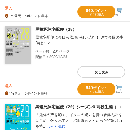
購入
640
ポイント
すぐに購入
1%
還元
：6ポイント獲得
黒鷺死体宅配便（28）
黒鷺宅配便に今日も依頼が舞い込む！ さて今回の事
件は！？
201
配信日：2020/12/28
試し読み
購入
640
ポイント
すぐに購入
1%
還元
：6ポイント獲得
黒鷺死体宅配便（29）シーズン0 高校生編（1）
「死体の声を聴く」イタコの能力を持つ唐津九郎を
はじめ、佐々木アオ、沼田真古人といった特殊能力
を持...
もっと読む