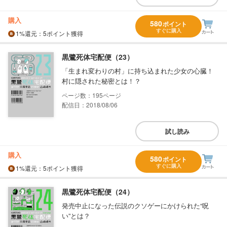
購入
580
ポイント
すぐに購入
1%
還元
：5ポイント獲得
黒鷺死体宅配便（23）
「生まれ変わりの村」に持ち込まれた少女の心臓！
村に隠された秘密とは！？
195
配信日：2018/08/06
試し読み
購入
580
ポイント
すぐに購入
1%
還元
：5ポイント獲得
黒鷺死体宅配便（24）
発売中止になった伝説のクソゲーにかけられた“呪
い”とは？