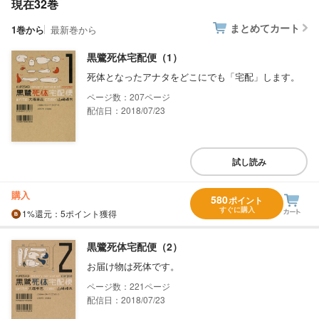
現在32巻
まとめてカート
1巻から
最新巻から
黒鷺死体宅配便（1）
死体となったアナタをどこにでも「宅配」します。
207
配信日：2018/07/23
試し読み
購入
580
ポイント
すぐに購入
1%
還元
：5ポイント獲得
黒鷺死体宅配便（2）
お届け物は死体です。
221
配信日：2018/07/23