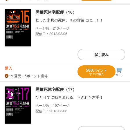
黒鷺死体宅配便（16）
甦った米兵の死体。その背後には…！！
213
配信日：2018/08/06
試し読み
購入
580
ポイント
すぐに購入
1%
還元
：5ポイント獲得
黒鷺死体宅配便（17）
ひとりでに動きまわる、ちぎれた左手！
197
配信日：2018/08/06