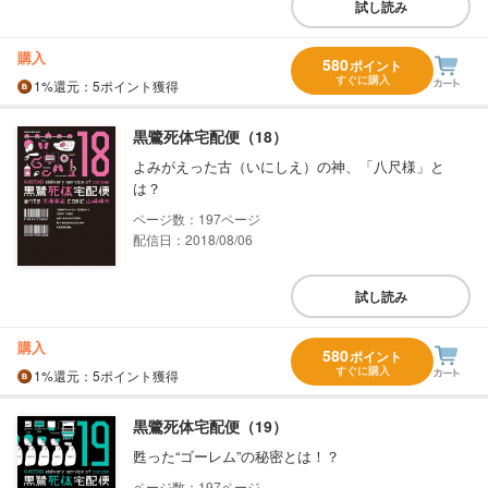
試し読み
購入
580
ポイント
すぐに購入
1%
還元
：5ポイント獲得
黒鷺死体宅配便（18）
よみがえった古（いにしえ）の神、「八尺様」と
は？
197
配信日：2018/08/06
試し読み
購入
580
ポイント
すぐに購入
1%
還元
：5ポイント獲得
黒鷺死体宅配便（19）
甦った“ゴーレム”の秘密とは！？
197