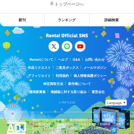
トップページへ
新刊
ランキング
詳細検索
Renta!について
ヘルプ
Q&A
お問い合わせ
作品リクエスト
ご意見ボックス
メールマガジン
アフィリエイト
利用規約
個人情報保護ポリシー
特定商取引法
著作権について
漫画家募集
海賊版に対する取り組み
運営会社
© PAPYLESS
ABJマークは、この電子書店・電子書籍配信サービスが、著作権者からコンテン
ツ使用許諾を得た正規版配信サービスであることを示す登録商標（登録番号 第
6091713号）です。ABJマークの詳細、ABJマークを掲示しているサービスの一
覧はこちら。