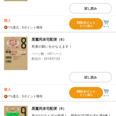
試し読み
購入
580
ポイント
すぐに購入
1%
還元
：5ポイント獲得
黒鷺死体宅配便（8）
死者の願いをかなえます！
197
配信日：2018/07/23
試し読み
購入
580
ポイント
すぐに購入
1%
還元
：5ポイント獲得
黒鷺死体宅配便（9）
首“だけ”ライダー登場！ 都市伝説2篇を含む第9巻！