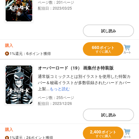
201
配信日：2023/03/25
試し読み
購入
660
ポイント
すぐに購入
1%
還元
：6ポイント獲得
オーバーロード（19） 画集付き特装版
通常版コミックスとは別イラストを使用した特製カ
バー＆秘蔵イラストが多数収録されたハードカバー
上製...
もっと読む
255
配信日：2023/12/26
試し読み
購入
2,400
ポイント
すぐに購入
1%
還元
：24ポイント獲得