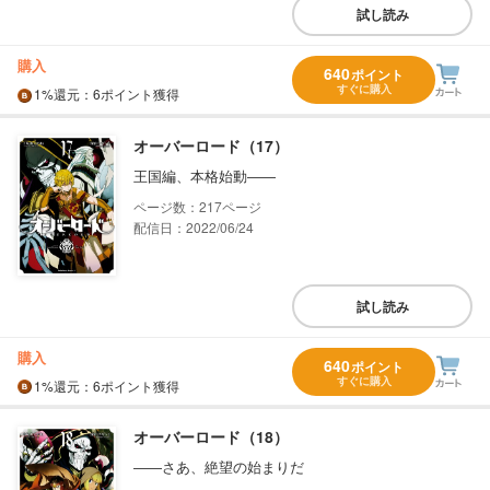
試し読み
購入
640
ポイント
すぐに購入
1%
還元
：6ポイント獲得
オーバーロード（17）
王国編、本格始動――
217
配信日：2022/06/24
試し読み
購入
640
ポイント
すぐに購入
1%
還元
：6ポイント獲得
オーバーロード（18）
――さあ、絶望の始まりだ