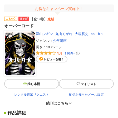
お得なキャンペーン実施中！
【
全19巻
】
完結
オーバーロード
深山フギン
丸山くがね
大塩哲史
so－bin
ジャンル：
少年漫画
長さ：
183ページ
4.4
(116件)
レビューを書く
推し本棚
マイリスト
レンタル追加リクエスト
配信お知らせメール設定
続刊はこちら
作品詳細