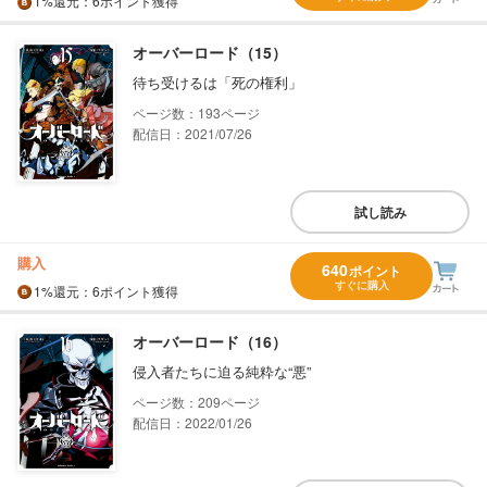
1%
還元
：6ポイント獲得
オーバーロード（15）
待ち受けるは「死の権利」
193
配信日：2021/07/26
試し読み
購入
640
ポイント
すぐに購入
1%
還元
：6ポイント獲得
オーバーロード（16）
侵入者たちに迫る純粋な“悪”
209
配信日：2022/01/26