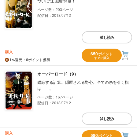
ついに“王国編”開幕！
203
配信日：2018/07/12
試し読み
購入
650
ポイント
すぐに購入
1%
還元
：6ポイント獲得
オーバーロード（9）
錯綜する計算。隠匿される野心。全ての糸を引く指
は――。
167
配信日：2018/07/12
試し読み
購入
580
ポイント