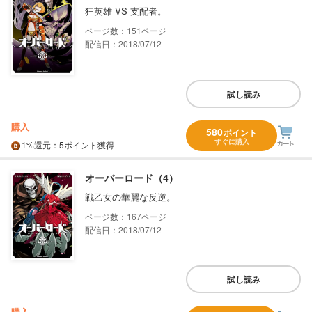
狂英雄 VS 支配者。
151
配信日：2018/07/12
試し読み
購入
580
ポイント
すぐに購入
1%
還元
：5ポイント獲得
オーバーロード（4）
戦乙女の華麗な反逆。
167
配信日：2018/07/12
試し読み
購入