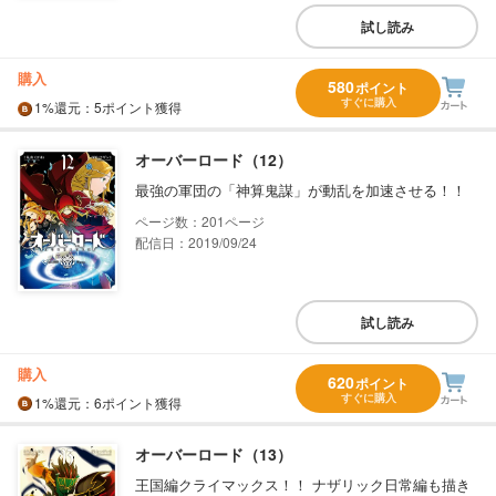
試し読み
購入
580
ポイント
すぐに購入
1%
還元
：5ポイント獲得
オーバーロード（12）
最強の軍団の「神算鬼謀」が動乱を加速させる！！
201
配信日：2019/09/24
試し読み
購入
620
ポイント
すぐに購入
1%
還元
：6ポイント獲得
オーバーロード（13）
王国編クライマックス！！ ナザリック日常編も描き