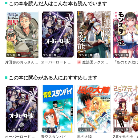
この本を読んだ人はこんな本も読んでいます
マンガ｜巻
マンガ｜巻
マンガ｜巻
マンガ｜巻
片田舎のおっさん、剣聖になる～ただの田舎の剣術師範だったのに、大成した弟子たちが俺を放ってくれない件～
オーバーロード ＜新＞世界編
魔法医レクスの変態カルテ
この本に関心がある人におすすめします
マンガ｜巻
マンガ｜巻
マンガ｜巻
マンガ｜巻
オーバーロード ＜新＞世界編
青空スタンバイ
風の大陸