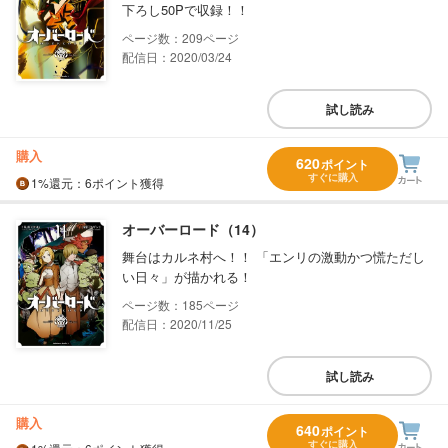
下ろし50Pで収録！！
209
配信日：2020/03/24
試し読み
購入
620
ポイント
すぐに購入
1%
還元
：6ポイント獲得
オーバーロード（14）
舞台はカルネ村へ！！ 「エンリの激動かつ慌ただし
い日々」が描かれる！
185
配信日：2020/11/25
試し読み
購入
640
ポイント
すぐに購入