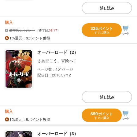
試し読み
購入
325
ポイント
通常650ポイント
（終了日:
08/17
）
すぐに購入
1%
還元
：3ポイント獲得
オーバーロード（2）
さあ征こう、冒険へ！
151
配信日：2018/07/12
試し読み
購入
650
ポイント
すぐに購入
1%
還元
：6ポイント獲得
オーバーロード（3）