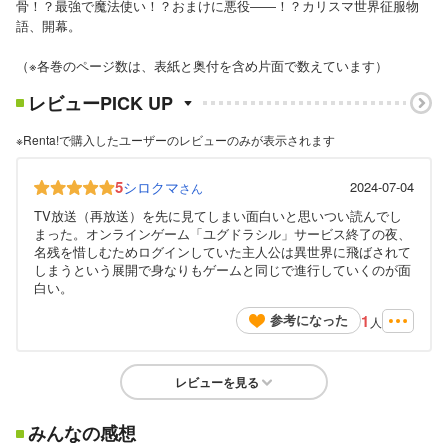
骨！？最強で魔法使い！？おまけに悪役――！？カリスマ世界征服物
語、開幕。
（※各巻のページ数は、表紙と奥付を含め片面で数えています）
レビューPICK UP
※Renta!で購入したユーザーのレビューのみが表示されます
5
シロクマ
2024-07-04
さん
TV放送（再放送）を先に見てしまい面白いと思いつい読んでし
まった。オンラインゲーム「ユグドラシル」サービス終了の夜、
名残を惜しむためログインしていた主人公は異世界に飛ばされて
しまうという展開で身なりもゲームと同じで進行していくのが面
白い。
1
参考になった
人
レビューを見る
みんなの感想