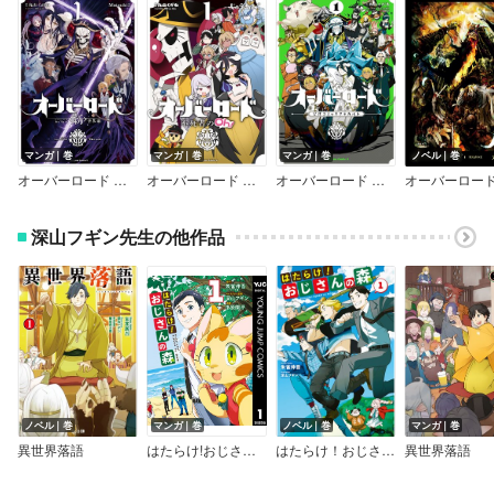
マンガ｜巻
マンガ｜巻
マンガ｜巻
ノベル｜巻
オーバーロード ＜新＞世界編
オーバーロード 不死者のOh！
オーバーロード 公式コミックアラカルト
オーバーロー
深山フギン先生の他作品
ノベル｜巻
マンガ｜巻
ノベル｜巻
マンガ｜巻
異世界落語
はたらけ!おじさんの森
はたらけ！おじさんの森
異世界落語