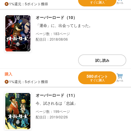
すぐに購入
1%
還元
：5ポイント獲得
オーバーロード（10）
「運命」に、出会ってしまった。
183
配信日：2018/08/06
試し読み
購入
580
ポイント
すぐに購入
1%
還元
：5ポイント獲得
オーバーロード（11）
今、試されるは「忠誠」
199
配信日：2019/02/26