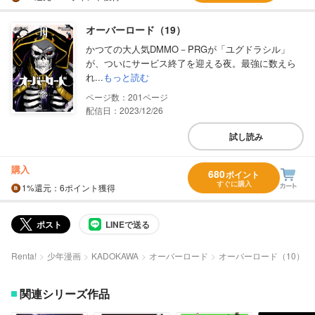
オーバーロード（19）
かつての大人気DMMO－PRGが「ユグドラシル」
が、ついにサービス終了を迎える夜。最強に数えら
れ...
もっと読む
201
配信日：2023/12/26
試し読み
購入
680
ポイント
すぐに購入
1%
還元
：6ポイント獲得
ポスト
LINEで送る
Renta!
少年漫画
KADOKAWA
オーバーロード
オーバーロード（10）
関連シリーズ作品