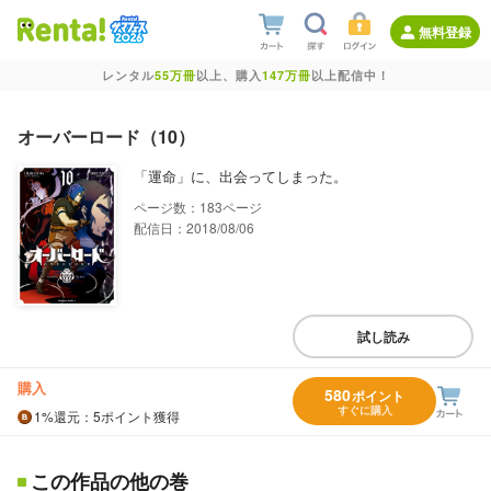
無料登録
レンタル
55万冊
以上、購入
147万冊
以上配信中！
オーバーロード（10）
「運命」に、出会ってしまった。
183
配信日：2018/08/06
試し読み
購入
580
ポイント
すぐに購入
1%
還元
：5ポイント獲得
この作品の他の巻