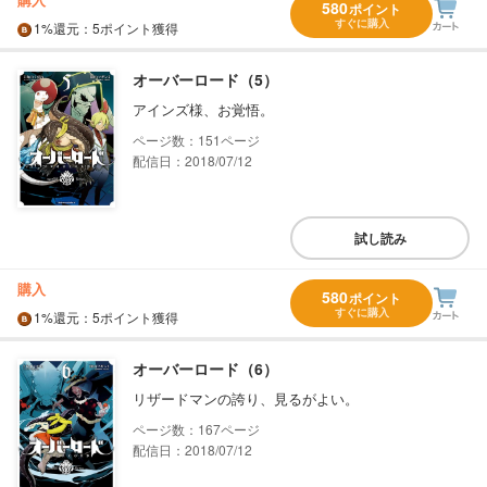
580
ポイント
すぐに購入
1%
還元
：5ポイント獲得
オーバーロード（5）
アインズ様、お覚悟。
151
配信日：2018/07/12
試し読み
購入
580
ポイント
すぐに購入
1%
還元
：5ポイント獲得
オーバーロード（6）
リザードマンの誇り、見るがよい。
167
配信日：2018/07/12