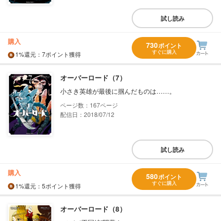
試し読み
購入
730
ポイント
すぐに購入
1%
還元
：7ポイント獲得
オーバーロード（7）
小さき英雄が最後に掴んだものは……。
167
配信日：2018/07/12
試し読み
購入
580
ポイント
すぐに購入
1%
還元
：5ポイント獲得
オーバーロード（8）