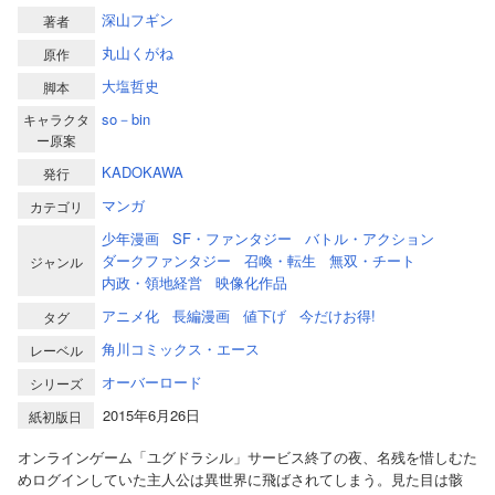
深山フギン
著者
丸山くがね
原作
大塩哲史
脚本
so－bin
キャラクタ
ー原案
KADOKAWA
発行
マンガ
カテゴリ
少年漫画
SF・ファンタジー
バトル・アクション
ダークファンタジー
召喚・転生
無双・チート
ジャンル
内政・領地経営
映像化作品
アニメ化
長編漫画
値下げ
今だけお得!
タグ
角川コミックス・エース
レーベル
オーバーロード
シリーズ
2015年6月26日
紙初版日
オンラインゲーム「ユグドラシル」サービス終了の夜、名残を惜しむた
めログインしていた主人公は異世界に飛ばされてしまう。見た目は骸