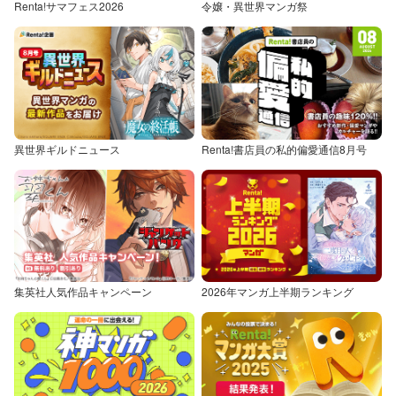
Renta!サマフェス2026
令嬢・異世界マンガ祭
異世界ギルドニュース
Renta!書店員の私的偏愛通信8月号
集英社人気作品キャンペーン
2026年マンガ上半期ランキング