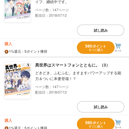
イフ、継続中です。
147
配信日：2018/07/12
試し読み
購入
580
ポイント
すぐに購入
1%
還元
：5ポイント獲得
異世界はスマートフォンとともに。（3）
どきどき、ふむふむ。ますますパワーアップする能
力＆ついに本妻登場！？
147
配信日：2018/07/12
試し読み
購入
580
ポイント
すぐに購入
1%
還元
：5ポイント獲得