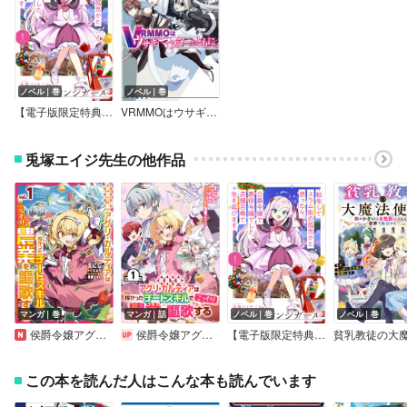
ノベル｜巻
ノベル｜巻
【電子版限定特典付き】桜色ストレンジガール
VRMMOはウサギマフラーとともに。
兎塚エイジ先生の他作品
マンガ｜巻
マンガ｜話
ノベル｜巻
ノベル｜巻
侯爵令嬢アグリ・カルティアは授かったチートスキルでこっそり農業を謳歌する THE COMIC
侯爵令嬢アグリ・カルティアは授かったチートスキルでこっそり農業を謳歌する【単話版】
【電子版限定特典付き】桜色ストレンジガール
この本を読んだ人はこんな本も読んでいます