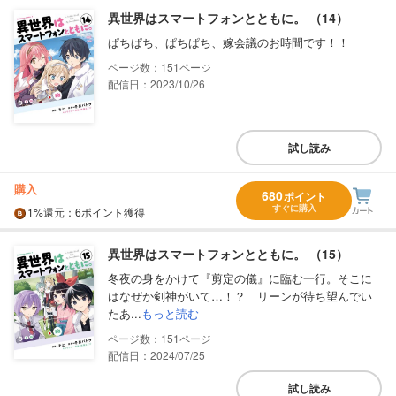
異世界はスマートフォンとともに。 （14）
ぱちぱち、ぱちぱち、嫁会議のお時間です！！
151
配信日：2023/10/26
試し読み
購入
680
ポイント
すぐに購入
1%
還元
：6ポイント獲得
異世界はスマートフォンとともに。 （15）
冬夜の身をかけて『剪定の儀』に臨む一行。そこに
はなぜか剣神がいて…！？ リーンが待ち望んでい
たあ...
もっと読む
151
配信日：2024/07/25
試し読み