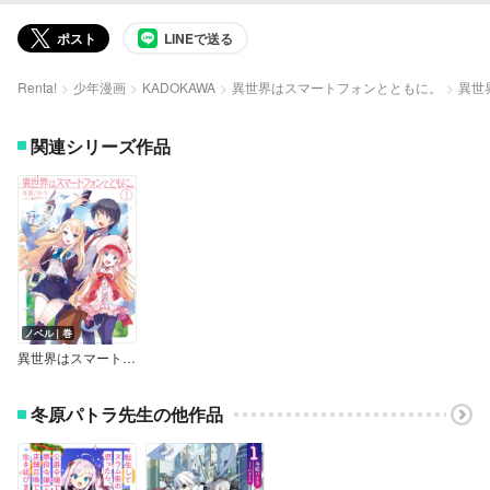
ポスト
LINEで送る
Renta!
少年漫画
KADOKAWA
異世界はスマートフォンとともに。
異世
関連シリーズ作品
ノベル｜巻
異世界はスマートフォンとともに。
冬原パトラ先生の他作品