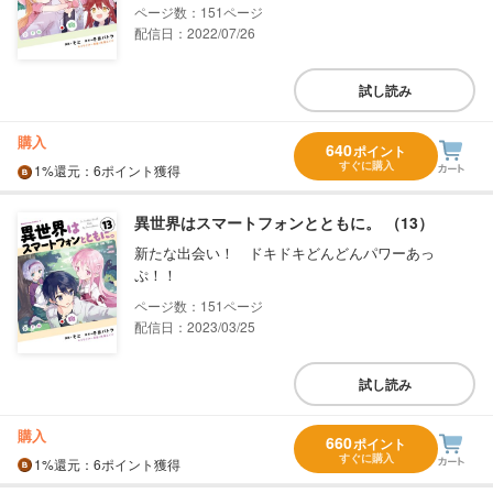
151
配信日：2022/07/26
試し読み
購入
640
ポイント
すぐに購入
1%
還元
：6ポイント獲得
異世界はスマートフォンとともに。 （13）
新たな出会い！ ドキドキどんどんパワーあっ
ぷ！！
151
配信日：2023/03/25
試し読み
購入
660
ポイント
すぐに購入
1%
還元
：6ポイント獲得