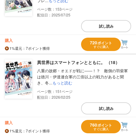
フレ...
もっと読む
153
配信日：2025/07/25
試し読み
購入
720
ポイント
すぐに購入
1%
還元
：7ポイント獲得
異世界はスマートフォンとともに。 （18）
八重の故郷・オエドが戦に――！？ 敵側の羽柴軍
は徳川・伊達連合軍の三倍以上の戦力があると聞
き、冬...
もっと読む
151
配信日：2026/02/25
試し読み
購入
760
ポイント
すぐに購入
1%
還元
：7ポイント獲得