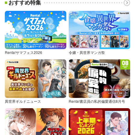
おすすめ特集
Renta!サマフェス2026
令嬢・異世界マンガ祭
異世界ギルドニュース
Renta!書店員の私的偏愛通信8月号