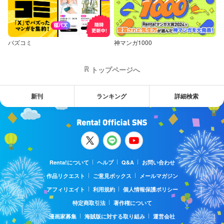
バズコミ
神マンガ1000
トップページへ
新刊
ランキング
詳細検索
Renta!について
ヘルプ
Q&A
お問い合わせ
作品リクエスト
ご意見ボックス
メールマガジン
アフィリエイト
利用規約
個人情報保護ポリシー
特定商取引法
著作権について
漫画家募集
海賊版に対する取り組み
運営会社