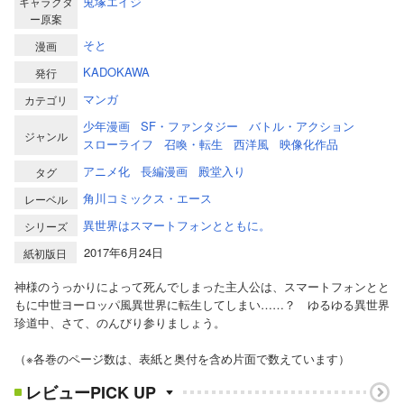
兎塚エイジ
キャラクタ
ー原案
そと
漫画
KADOKAWA
発行
マンガ
カテゴリ
少年漫画
SF・ファンタジー
バトル・アクション
ジャンル
スローライフ
召喚・転生
西洋風
映像化作品
アニメ化
長編漫画
殿堂入り
タグ
角川コミックス・エース
レーベル
異世界はスマートフォンとともに。
シリーズ
2017年6月24日
紙初版日
神様のうっかりによって死んでしまった主人公は、スマートフォンとと
もに中世ヨーロッパ風異世界に転生してしまい……？ ゆるゆる異世界
珍道中、さて、のんびり参りましょう。
（※各巻のページ数は、表紙と奥付を含め片面で数えています）
レビューPICK UP