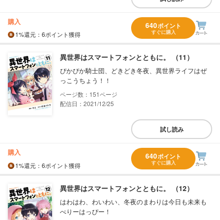
購入
640
ポイント
すぐに購入
1%
還元
：6ポイント獲得
異世界はスマートフォンとともに。 （11）
ぴかぴか騎士団、どきどき冬夜、異世界ライフはぜ
っこうちょう！！
151
配信日：2021/12/25
試し読み
購入
640
ポイント
すぐに購入
1%
還元
：6ポイント獲得
異世界はスマートフォンとともに。 （12）
はわはわ、わいわい、冬夜のまわりは今日も未来も
べりーはっぴー！