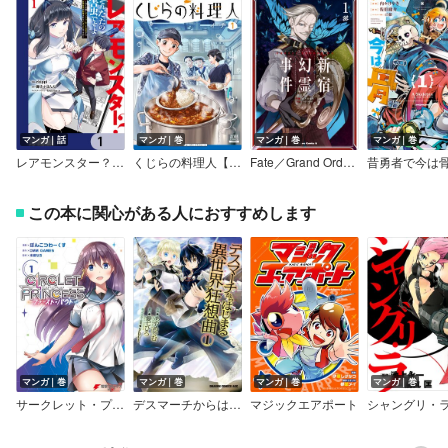
マンガ｜話
マンガ｜巻
マンガ｜巻
マンガ｜巻
レアモンスター？それ、ただの害虫ですよ【分冊版】
くじらの料理人【特典イラスト付き】
Fate／Grand Order ‐Epic of Remnant‐ 亜種特異点I 悪性隔絶魔境 新宿 新宿幻霊事件
この本に関心がある人におすすめします
マンガ｜巻
マンガ｜巻
マンガ｜巻
マンガ｜巻
サークレット・プリンセス －ファースト・バウト－
デスマーチからはじまる異世界狂想曲
マジックエアポート
シャングリ・