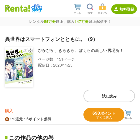
無料登録
レンタル
55万冊
以上、購入
147万冊
以上配信中！
異世界はスマートフォンとともに。（9）
ぴかぴか、きらきら、ぼくらの新しい居場所！
151
配信日：2020/11/25
試し読み
購入
690
ポイント
すぐに購入
1%
還元
：6ポイント獲得
この作品の他の巻