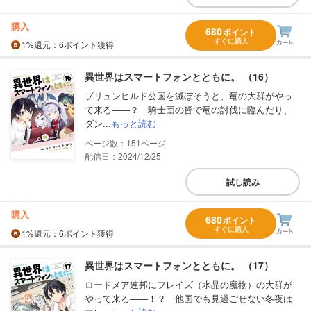
購入
680
ポイント
すぐに購入
1%
還元
：6ポイント獲得
異世界はスマートフォンとともに。 （16）
ブリュンヒルド公国を滅ぼそうと、竜の大群がやっ
て来る――？ 騎士団の皆で竜の討伐に臨んだり、
ダン...
もっと読む
151
配信日：2024/12/25
試し読み
購入
680
ポイント
すぐに購入
1%
還元
：6ポイント獲得
異世界はスマートフォンとともに。 （17）
ロードメア連邦にフレイズ（水晶の魔物）の大群が
やって来る――！？ 他国でも見過ごせない冬夜は