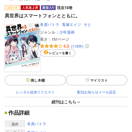
現在18巻
異世界はスマートフォンとともに。
冬原パトラ
兎塚エイジ
そと
ジャンル：
少年漫画
長さ：
151ページ
4.0
(115件)
レビューを書く
推し本棚
マイリスト
レンタル追加リクエスト
配信お知らせメール設定
続刊はこちら
作品詳細
冬原パトラ
原作