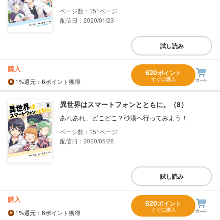
151
配信日：2020/01/23
試し読み
購入
620
ポイント
すぐに購入
1%
還元
：6ポイント獲得
異世界はスマートフォンとともに。（8）
あれあれ、どこどこ？砂漠へ行ってみよう！
151
配信日：2020/05/26
試し読み
購入
620
ポイント
すぐに購入
1%
還元
：6ポイント獲得