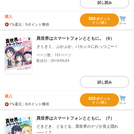
試し読み
購入
580
ポイント
すぐに購入
1%
還元
：5ポイント獲得
異世界はスマートフォンとともに。（6）
さくさく、ぷかぷか、バカンスにれっつごー！
151
配信日：2019/05/24
試し読み
購入
620
ポイント
すぐに購入
1%
還元
：6ポイント獲得
異世界はスマートフォンとともに。（7）
どきどき、ぐるぐる、異世界のナゾが見え隠れ
――！？