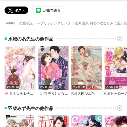
ポスト
LINEで送る
Renta!
恋愛小説
パブリッシングリンク
蜜月温泉 初恋の幼なじみに露天
水城のあ先生の他作品
マンガ｜話
マンガ｜話
マンガ｜巻
ノベル｜巻
策士な王太子の溺愛包囲網～婚活中の公爵令嬢は逃げられません！～【分冊版】
【バラ売り】幼なじみの上司に24時間監視されています 一途で過保護な彼の愛情
恋愛天国 Vol.74
羽柴みず先生の他作品