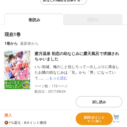
話読み
巻読み
現在1巻
1巻から
最新巻から
蜜月温泉 初恋の幼なじみに露天風呂で求婚され
ちゃいました
いい加減、俺のこと信じろって―久しぶりに再会し
たお隣の幼なじみは「兄」から「男」になってい
て…。...
もっと読む
172
配信日：2017/08/24
試し読み
購入
800
ポイント
すぐに購入
1%
還元
：8ポイント獲得