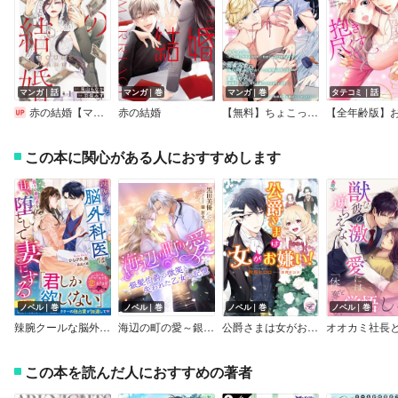
マンガ｜話
マンガ｜巻
マンガ｜巻
タテコミ｜話
赤の結婚【マイクロ】
赤の結婚
【無料】ちょこっとe乙蜜vol.4
この本に関心がある人におすすめします
ノベル｜巻
ノベル｜巻
ノベル｜巻
ノベル｜巻
辣腕クールな脳外科医は、偽りの婚約者を甘く堕として妻にする【SS付き】
海辺の町の愛～銀髪伯爵の微笑と失われた乙女の記憶～
公爵さまは女がお嫌い！【初回限定SS・電子限定SS付】【イラスト付】
この本を読んだ人におすすめの著者