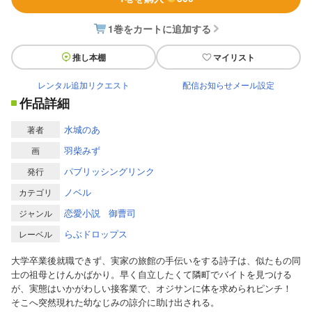
1巻をカートに追加する
推し本棚
マイリスト
レンタル追加リクエスト
配信お知らせメール設定
作品詳細
水城のあ
著者
羽柴みず
画
パブリッシングリンク
発行
ノベル
カテゴリ
恋愛小説
御曹司
ジャンル
らぶドロップス
レーベル
大学卒業後就職できず、実家の旅館の手伝いをする詩子は、似たもの同
士の祖母とけんかばかり。早く自立したくて隣町でバイトを見つける
が、実態はいかがわしい接客業で、オジサンに体を求められピンチ！
そこへ突然現れた幼なじみの諒介に助け出される。