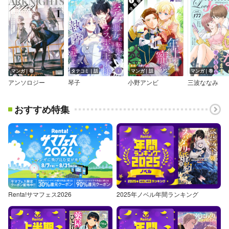
マンガ｜巻
タテコミ｜話
マンガ｜話
マンガ｜巻
アンソロジー
琴子
小野アンビ
三波ななみ
おすすめ特集
Renta!サマフェス2026
2025年ノベル年間ランキング