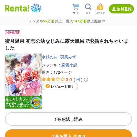
無料登録
レンタル
55万冊
以上、購入
147万冊
以上配信中！
蜜月温泉 初恋の幼なじみに露天風呂で求婚されちゃいま
した
水城のあ
羽柴みず
ジャンル：
恋愛小説
長さ：
172ページ
3.0
(1件)
レビューを書く
1巻を試し読み
1巻を購入
800