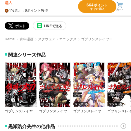
購入
664
ポイント
すぐに購入
1%
還元
：6ポイント獲得
ポスト
LINEで送る
Renta!
青年漫画
スクウェア・エニックス
ゴブリンスレイヤー
関連シリーズ作品
マンガ｜巻
マンガ｜巻
マンガ｜巻
マンガ｜巻
ゴブリンスレイヤー外伝2 鍔鳴の太刀《ダイ・カタナ》【デジタル版限定特典付き】
ゴブリンスレイヤー外伝：イヤーワン【デジタル版限定特典付き】
ゴブリンスレイヤー：デイ・イン・ザ・ライフ【デジタル版限定特典付き】
黒瀬浩介先生の他作品