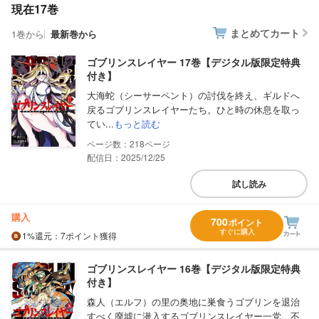
現在17巻
まとめてカート
1巻から
最新巻から
ゴブリンスレイヤー 17巻【デジタル版限定特典
付き】
大海蛇（シーサーペント）の討伐を終え、ギルドへ
戻るゴブリンスレイヤーたち。ひと時の休息を取っ
てい...
もっと読む
218
配信日：2025/12/25
試し読み
購入
700
ポイント
すぐに購入
1%
還元
：7ポイント獲得
ゴブリンスレイヤー 16巻【デジタル版限定特典
付き】
森人（エルフ）の里の奥地に巣食うゴブリンを退治
すべく廃墟に潜入するゴブリンスレイヤー一党。不