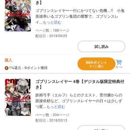
き】
ゴブリンスレイヤー一行にかつてない危機…!! 小鬼
英雄率いるゴブリン集団の襲撃で、ゴブリンスレ
イ...
もっと読む
188
配信日：2018/09/25
試し読み
購入
664
ポイント
すぐに購入
1%
還元
：6ポイント獲得
ゴブリンスレイヤー 4巻【デジタル版限定特典付
き】
妖精弓手（エルフ）らとのクエスト、受付嬢からの
面接依頼など、ゴブリンスレイヤーの日々は少しず
つ変...
もっと読む
204
配信日：2018/03/13