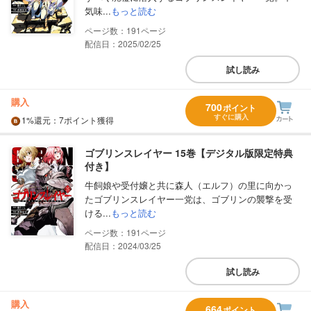
気味...
もっと読む
191
配信日：2025/02/25
試し読み
購入
700
ポイント
すぐに購入
1%
還元
：7ポイント獲得
ゴブリンスレイヤー 15巻【デジタル版限定特典
付き】
牛飼娘や受付嬢と共に森人（エルフ）の里に向かっ
たゴブリンスレイヤー一党は、ゴブリンの襲撃を受
ける...
もっと読む
191
配信日：2024/03/25
試し読み
購入
664
ポイント