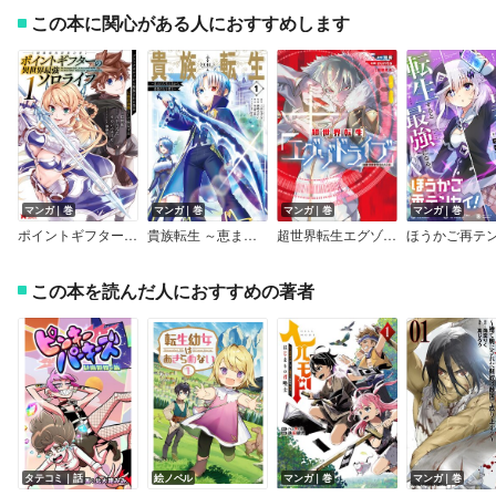
この本に関心がある人におすすめします
マンガ｜巻
マンガ｜巻
マンガ｜巻
マンガ｜巻
ポイントギフター《経験値分配能力者》の異世界最強ソロライフ ～ブラックギルドから解放された男は万能最強職として無双する～（コミック）
貴族転生 ～恵まれた生まれから最強の力を得る～【デジタル版限定特典付き】
超世界転生エグゾドライブ －激闘！異世界全日本大会編－
この本を読んだ人におすすめの著者
タテコミ｜話
絵ノベル
マンガ｜巻
マンガ｜巻