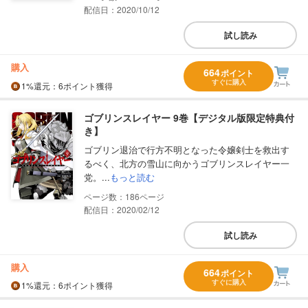
配信日：2020/10/12
試し読み
購入
664
ポイント
すぐに購入
1%
還元
：6ポイント獲得
ゴブリンスレイヤー 9巻【デジタル版限定特典付
き】
ゴブリン退治で行方不明となった令嬢剣士を救出す
るべく、北方の雪山に向かうゴブリンスレイヤー一
党。...
もっと読む
186
配信日：2020/02/12
試し読み
購入
664
ポイント
すぐに購入
1%
還元
：6ポイント獲得