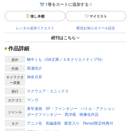
1巻をカートに追加する
推し本棚
マイリスト
レンタル追加リクエスト
配信お知らせメール設定
続刊はこちら
作品詳細
蝸牛くも（GA文庫／ＳＢクリエイティブ刊）
原作
黒瀬浩介
作画
神奈月昇
キャラクタ
ー原案
スクウェア・エニックス
発行
マンガ
カテゴリ
青年漫画
SF・ファンタジー
バトル・アクション
ジャンル
ダークファンタジー
西洋風
映像化作品
アニメ化
長編漫画
殿堂入り
Renta!限定特典付
タグ