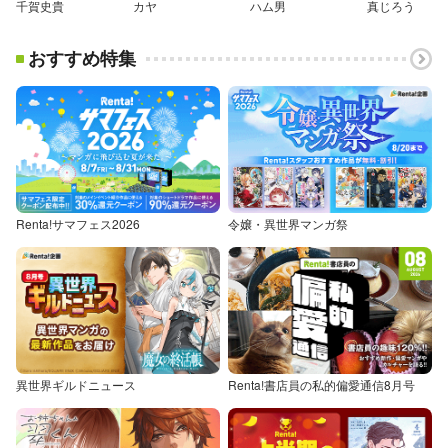
千賀史貴
カヤ
ハム男
真じろう
おすすめ特集
Renta!サマフェス2026
令嬢・異世界マンガ祭
異世界ギルドニュース
Renta!書店員の私的偏愛通信8月号