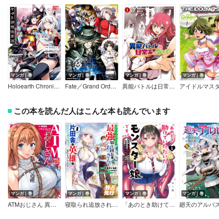
マンガ｜巻
マンガ｜巻
マンガ｜巻
マンガ｜巻
Holoearth Chronicles Side:E ヤマト神想怪異譚【デジタル版限定特典付き】
Fate／Grand Order シャトー・ディフ 黒瀬浩介作品集
異能バトルは日常系のなかで
この本を読んだ人はこんな本も読んでいます
マンガ｜巻
マンガ｜巻
マンガ｜巻
マンガ｜巻
ATMおじさん 異世界でモテ期が止まらない！
寝取られ追放された最強騎士団長のおっさん、片田舎で英雄に祭り上げられる（コミック）
「あのとき助けていただいたモンスター娘です。」異世界おっさん教師 突然のモテ期に困惑する
廻天のアルバ