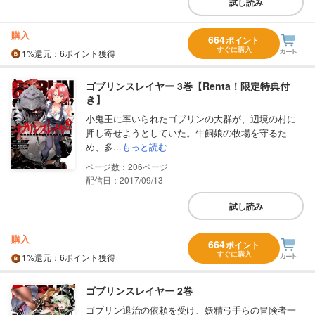
試し読み
購入
664
ポイント
すぐに購入
1%
還元
：6ポイント獲得
ゴブリンスレイヤー 3巻【Renta！限定特典付
き】
小鬼王に率いられたゴブリンの大群が、辺境の村に
押し寄せようとしていた。牛飼娘の牧場を守るた
め、多...
もっと読む
206
配信日：2017/09/13
試し読み
購入
664
ポイント
すぐに購入
1%
還元
：6ポイント獲得
ゴブリンスレイヤー 2巻
ゴブリン退治の依頼を受け、妖精弓手らの冒険者一