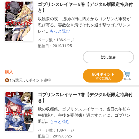
ゴブリンスレイヤー 8巻【デジタル版限定特典付
き】
収穫祭の夜、辺境の街に四方からゴブリンの軍勢が
忍び寄る。容赦なき策でそれを迎え撃つゴブリンス
レイ...
もっと読む
186
配信日：2019/11/25
試し読み
購入
664
ポイント
すぐに購入
1%
還元
：6ポイント獲得
ゴブリンスレイヤー 7巻【デジタル版限定特典付
き】
秋の収穫祭。ゴブリンスレイヤーは、当日の午前を
牛飼娘と、午後を受付嬢と過ごすことに。ゴブリン
退治...
もっと読む
188
配信日：2019/06/25