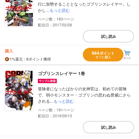
行に加勢することとなったゴブリンスレイヤー。し
かし...
もっと読む
183
配信日：2017/02/28
試し読み
購入
664
ポイント
すぐに購入
1%
還元
：6ポイント獲得
ゴブリンスレイヤー 1巻
冒険者になったばかりの女神官は、初めての冒険
で、弱小モンスター・ゴブリンの思わぬ脅威にさら
される...
もっと読む
191
配信日：2016/09/13
試し読み