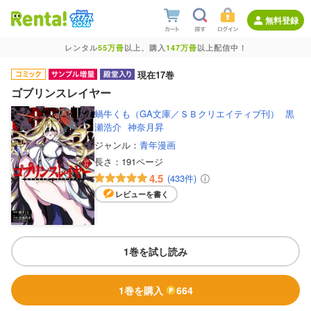
無料登録
レンタル
55万冊
以上、購入
147万冊
以上配信中！
現在17巻
ゴブリンスレイヤー
蝸牛くも（GA文庫／ＳＢクリエイティブ刊）
黒
瀬浩介
神奈月昇
ジャンル：
青年漫画
長さ：
191ページ
4.5
(433件)
レビューを書く
1巻を試し読み
1巻を購入
664