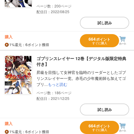
200
配信日：2022/08/25
試し読み
購入
664
ポイント
すぐに購入
1%
還元
：6ポイント獲得
ゴブリンスレイヤー 12巻【デジタル版限定特典
付き】
昇級を目指して女神官を臨時のリーダーとしたゴブ
リンスレイヤー一党。赤毛の少年魔術師も加えてゴ
ブリ...
もっと読む
186
配信日：2021/12/25
試し読み
購入
664
ポイント
すぐに購入
1%
還元
：6ポイント獲得