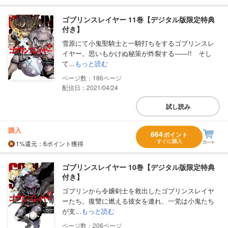
ゴブリンスレイヤー 11巻【デジタル版限定特典
付き】
雪原にて小鬼聖騎士と一騎打ちをするゴブリンスレ
イヤー。思いもかけぬ秘策が炸裂する――!! そし
て...
もっと読む
186
配信日：2021/04/24
試し読み
購入
664
ポイント
すぐに購入
1%
還元
：6ポイント獲得
ゴブリンスレイヤー 10巻【デジタル版限定特典
付き】
ゴブリンから令嬢剣士を救出したゴブリンスレイヤ
ーたち。復讐に燃える彼女を連れ、一党は小鬼たち
が支...
もっと読む
206