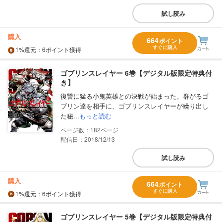
試し読み
購入
664
ポイント
すぐに購入
1%
還元
：6ポイント獲得
ゴブリンスレイヤー 6巻【デジタル版限定特典付
き】
復讐に猛る小鬼英雄との決戦が始まった。群がるゴ
ブリン達を相手に、ゴブリンスレイヤーが繰り出し
た秘...
もっと読む
182
配信日：2018/12/13
試し読み
購入
664
ポイント
すぐに購入
1%
還元
：6ポイント獲得
ゴブリンスレイヤー 5巻【デジタル版限定特典付