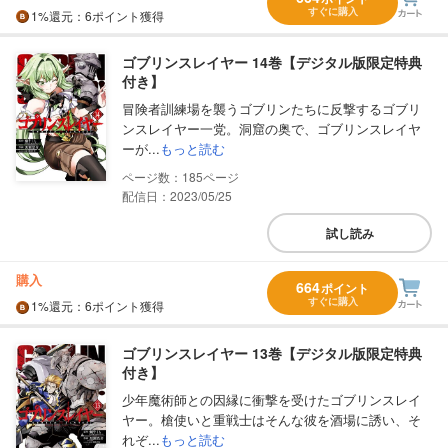
すぐに購入
1%
還元
：6ポイント獲得
ゴブリンスレイヤー 14巻【デジタル版限定特典
付き】
冒険者訓練場を襲うゴブリンたちに反撃するゴブリ
ンスレイヤー一党。洞窟の奥で、ゴブリンスレイヤ
ーが...
もっと読む
185
配信日：2023/05/25
試し読み
購入
664
ポイント
すぐに購入
1%
還元
：6ポイント獲得
ゴブリンスレイヤー 13巻【デジタル版限定特典
付き】
少年魔術師との因縁に衝撃を受けたゴブリンスレイ
ヤー。槍使いと重戦士はそんな彼を酒場に誘い、そ
れぞ...
もっと読む