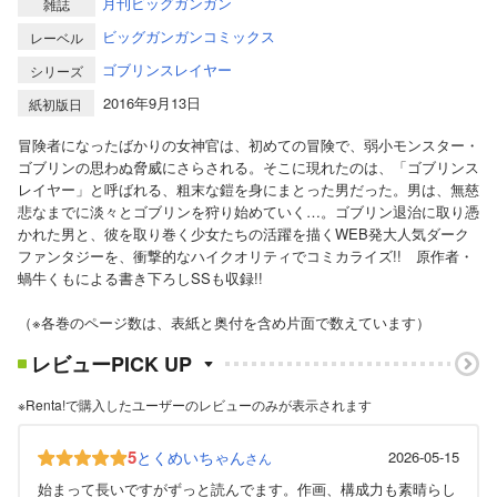
月刊ビッグガンガン
雑誌
ビッグガンガンコミックス
レーベル
ゴブリンスレイヤー
シリーズ
2016年9月13日
紙初版日
冒険者になったばかりの女神官は、初めての冒険で、弱小モンスター・
ゴブリンの思わぬ脅威にさらされる。そこに現れたのは、「ゴブリンス
レイヤー」と呼ばれる、粗末な鎧を身にまとった男だった。男は、無慈
悲なまでに淡々とゴブリンを狩り始めていく…。ゴブリン退治に取り憑
かれた男と、彼を取り巻く少女たちの活躍を描くWEB発大人気ダーク
ファンタジーを、衝撃的なハイクオリティでコミカライズ!! 原作者・
蝸牛くもによる書き下ろしSSも収録!!
（※各巻のページ数は、表紙と奥付を含め片面で数えています）
レビューPICK UP
※Renta!で購入したユーザーのレビューのみが表示されます
5
とくめいちゃん
2026-05-15
さん
始まって長いですがずっと読んでます。作画、構成力も素晴らし