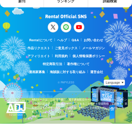
新刊
ランキング
詳細検索
Renta!について
ヘルプ
Q&A
お問い合わせ
作品リクエスト
ご意見ボックス
メールマガジン
アフィリエイト
利用規約
個人情報保護ポリシー
特定商取引法
著作権について
漫画家募集
海賊版に対する取り組み
運営会社
© PAPYLESS
ABJマークは、この電子書店・電子書籍配信サービスが、著作権者からコンテン
ツ使用許諾を得た正規版配信サービスであることを示す登録商標（登録番号 第
6091713号）です。ABJマークの詳細、ABJマークを掲示しているサービスの一
覧はこちら。
https://aebs.or.jp