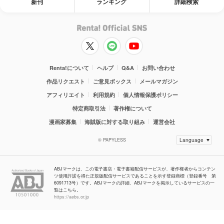
新刊
ランキング
詳細検索
Renta!について
ヘルプ
Q&A
お問い合わせ
作品リクエスト
ご意見ボックス
メールマガジン
アフィリエイト
利用規約
個人情報保護ポリシー
特定商取引法
著作権について
漫画家募集
海賊版に対する取り組み
運営会社
© PAPYLESS
ABJマークは、この電子書店・電子書籍配信サービスが、著作権者からコンテン
ツ使用許諾を得た正規版配信サービスであることを示す登録商標（登録番号 第
6091713号）です。ABJマークの詳細、ABJマークを掲示しているサービスの一
覧はこちら。
https://aebs.or.jp