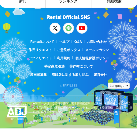
新刊
ランキング
詳細検索
Renta!について
ヘルプ
Q&A
お問い合わせ
作品リクエスト
ご意見ボックス
メールマガジン
アフィリエイト
利用規約
個人情報保護ポリシー
特定商取引法
著作権について
漫画家募集
海賊版に対する取り組み
運営会社
© PAPYLESS
ABJマークは、この電子書店・電子書籍配信サービスが、著作権者からコンテン
ツ使用許諾を得た正規版配信サービスであることを示す登録商標（登録番号 第
6091713号）です。ABJマークの詳細、ABJマークを掲示しているサービスの一
覧はこちら。
https://aebs.or.jp