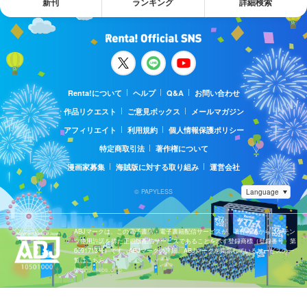
新刊
ランキング
詳細検索
Renta!について
ヘルプ
Q&A
お問い合わせ
作品リクエスト
ご意見ボックス
メールマガジン
アフィリエイト
利用規約
個人情報保護ポリシー
特定商取引法
著作権について
漫画家募集
海賊版に対する取り組み
運営会社
© PAPYLESS
ABJマークは、この電子書店・電子書籍配信サービスが、著作権者からコンテン
ツ使用許諾を得た正規版配信サービスであることを示す登録商標（登録番号 第
6091713号）です。ABJマークの詳細、ABJマークを掲示しているサービスの一
覧はこちら。
https://aebs.or.jp