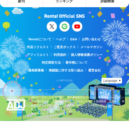
新刊
ランキング
詳細検索
Renta!について
ヘルプ
Q&A
お問い合わせ
作品リクエスト
ご意見ボックス
メールマガジン
アフィリエイト
利用規約
個人情報保護ポリシー
特定商取引法
著作権について
漫画家募集
海賊版に対する取り組み
運営会社
© PAPYLESS
ABJマークは、この電子書店・電子書籍配信サービスが、著作権者からコンテン
ツ使用許諾を得た正規版配信サービスであることを示す登録商標（登録番号 第
6091713号）です。ABJマークの詳細、ABJマークを掲示しているサービスの一
覧はこちら。
https://aebs.or.jp