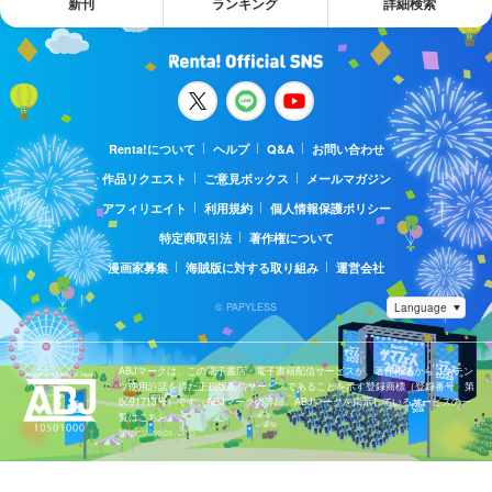
新刊
ランキング
詳細検索
Renta!について
ヘルプ
Q&A
お問い合わせ
作品リクエスト
ご意見ボックス
メールマガジン
アフィリエイト
利用規約
個人情報保護ポリシー
特定商取引法
著作権について
漫画家募集
海賊版に対する取り組み
運営会社
© PAPYLESS
ABJマークは、この電子書店・電子書籍配信サービスが、著作権者からコンテン
ツ使用許諾を得た正規版配信サービスであることを示す登録商標（登録番号 第
6091713号）です。ABJマークの詳細、ABJマークを掲示しているサービスの一
覧はこちら。
https://aebs.or.jp