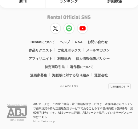
新刊
ランキング
詳細検索
Renta!について
ヘルプ
Q&A
お問い合わせ
作品リクエスト
ご意見ボックス
メールマガジン
アフィリエイト
利用規約
個人情報保護ポリシー
特定商取引法
著作権について
漫画家募集
海賊版に対する取り組み
運営会社
© PAPYLESS
ABJマークは、この電子書店・電子書籍配信サービスが、著作権者からコンテン
ツ使用許諾を得た正規版配信サービスであることを示す登録商標（登録番号 第
6091713号）です。ABJマークの詳細、ABJマークを掲示しているサービスの一
覧はこちら。
https://aebs.or.jp