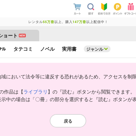
レンタル
55万冊
以上、購入
147万冊
以上配信中！
ショート
NEW
タテコミ
ノベル
実用書
ジャンル
地域において法令等に違反する恐れがあるため、アクセスを制
みの作品は【
ライブラリ
】の『読む』ボタンから閲覧できます。
表示中の場合は「〇冊」の部分を選択すると『読む』ボタンが
戻る