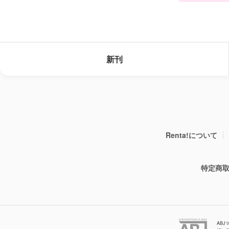
新刊
Renta!について
特定商
AB