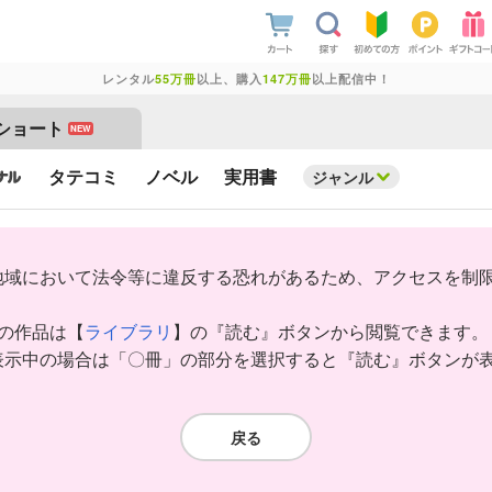
レンタル
55万冊
以上、購入
147万冊
以上配信中！
ショート
NEW
タテコミ
ノベル
実用書
ジャンル
地域において法令等に違反する恐れがあるため、アクセスを制
みの作品は【
ライブラリ
】の『読む』ボタンから閲覧できます。
表示中の場合は「〇冊」の部分を選択すると『読む』ボタンが
戻る