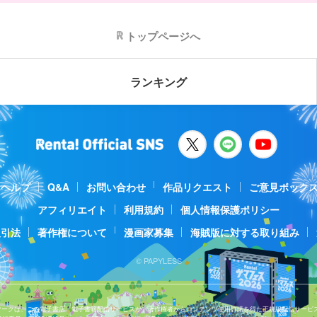
トップページへ
ランキング
ヘルプ
Q&A
お問い合わせ
作品リクエスト
ご意見ボック
アフィリエイト
利用規約
個人情報保護ポリシー
取引法
著作権について
漫画家募集
海賊版に対する取り組み
© PAPYLESS
Jマークは、この電子書店・電子書籍配信サービスが、著作権者からコンテンツ使用許諾を得た正規版配信サービ