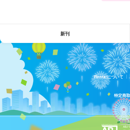
新刊
Renta!について
特定商
AB