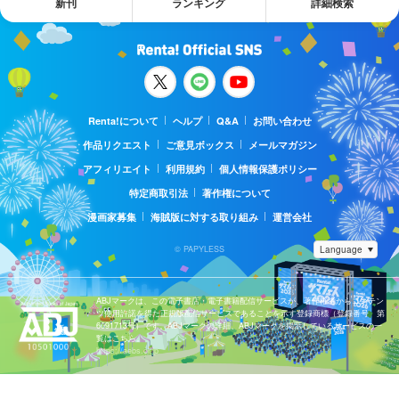
新刊
ランキング
詳細検索
Renta!について
ヘルプ
Q&A
お問い合わせ
作品リクエスト
ご意見ボックス
メールマガジン
アフィリエイト
利用規約
個人情報保護ポリシー
特定商取引法
著作権について
漫画家募集
海賊版に対する取り組み
運営会社
© PAPYLESS
ABJマークは、この電子書店・電子書籍配信サービスが、著作権者からコンテン
ツ使用許諾を得た正規版配信サービスであることを示す登録商標（登録番号 第
6091713号）です。ABJマークの詳細、ABJマークを掲示しているサービスの一
覧はこちら。
https://aebs.or.jp