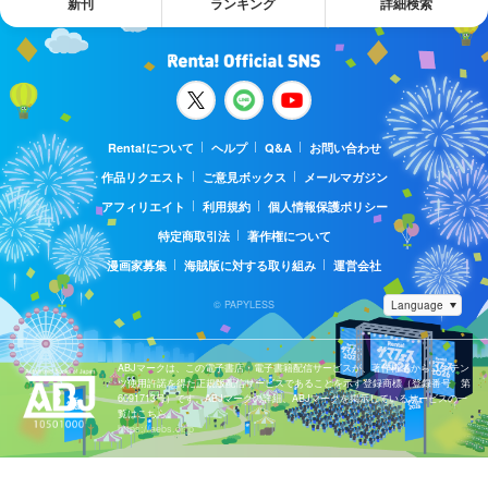
新刊
ランキング
詳細検索
Renta!について
ヘルプ
Q&A
お問い合わせ
作品リクエスト
ご意見ボックス
メールマガジン
アフィリエイト
利用規約
個人情報保護ポリシー
特定商取引法
著作権について
漫画家募集
海賊版に対する取り組み
運営会社
© PAPYLESS
ABJマークは、この電子書店・電子書籍配信サービスが、著作権者からコンテン
ツ使用許諾を得た正規版配信サービスであることを示す登録商標（登録番号 第
6091713号）です。ABJマークの詳細、ABJマークを掲示しているサービスの一
覧はこちら。
https://aebs.or.jp