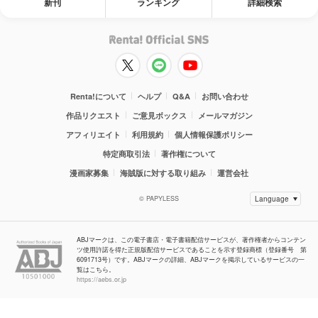
新刊
ランキング
詳細検索
Renta!について
ヘルプ
Q&A
お問い合わせ
作品リクエスト
ご意見ボックス
メールマガジン
アフィリエイト
利用規約
個人情報保護ポリシー
特定商取引法
著作権について
漫画家募集
海賊版に対する取り組み
運営会社
© PAPYLESS
ABJマークは、この電子書店・電子書籍配信サービスが、著作権者からコンテン
ツ使用許諾を得た正規版配信サービスであることを示す登録商標（登録番号 第
6091713号）です。ABJマークの詳細、ABJマークを掲示しているサービスの一
覧はこちら。
https://aebs.or.jp