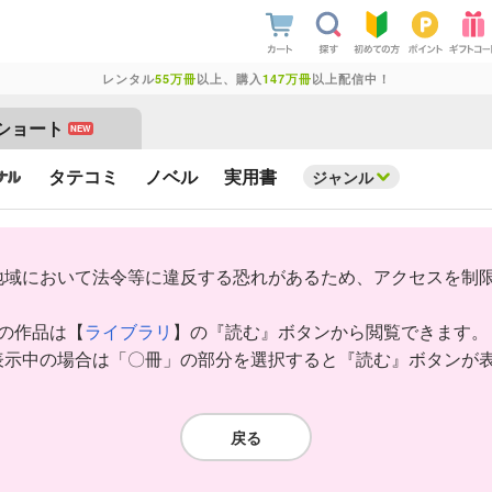
レンタル
55万冊
以上、購入
147万冊
以上配信中！
ショート
NEW
タテコミ
ノベル
実用書
ジャンル
地域において法令等に違反する恐れがあるため、アクセスを制
みの作品は【
ライブラリ
】の『読む』ボタンから閲覧できます。
表示中の場合は「〇冊」の部分を選択すると『読む』ボタンが
戻る