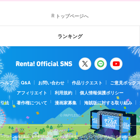
トップページへ
ランキング
ヘルプ
Q&A
お問い合わせ
作品リクエスト
ご意見ボック
アフィリエイト
利用規約
個人情報保護ポリシー
取引法
著作権について
漫画家募集
海賊版に対する取り組み
© PAPYLESS
Jマークは、この電子書店・電子書籍配信サービスが、著作権者からコンテンツ使用許諾を得た正規版配信サービ