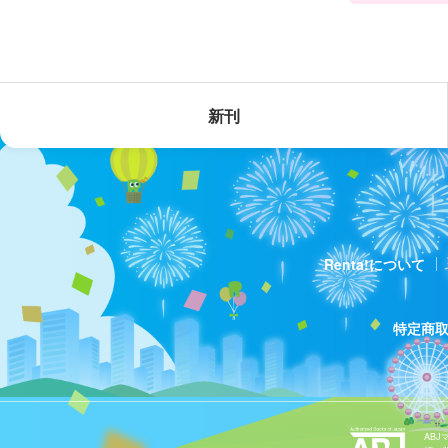
新刊
Renta!について
特定商
AB