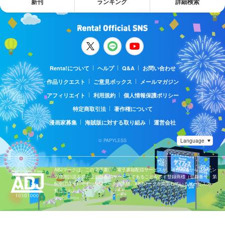
新刊
ランキング
詳細検索
Renta!について
ヘルプ
Q&A
お問い合わせ
作品リクエスト
ご意見ボックス
メールマガジン
アフィリエイト
利用規約
個人情報保護ポリシー
特定商取引法
著作権について
漫画家募集
海賊版に対する取り組み
運営会社
© PAPYLESS
ABJマークは、この電子書店・電子書籍配信サービスが、著作権者からコンテン
ツ使用許諾を得た正規版配信サービスであることを示す登録商標（登録番号 第
6091713号）です。ABJマークの詳細、ABJマークを掲示しているサービスの一
覧はこちら。
https://aebs.or.jp