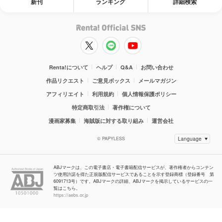
新刊
ランキング
詳細検索
Renta!について
ヘルプ
Q&A
お問い合わせ
作品リクエスト
ご意見ボックス
メールマガジン
アフィリエイト
利用規約
個人情報保護ポリシー
特定商取引法
著作権について
漫画家募集
海賊版に対する取り組み
運営会社
© PAPYLESS
ABJマークは、この電子書店・電子書籍配信サービスが、著作権者からコンテン
ツ使用許諾を得た正規版配信サービスであることを示す登録商標（登録番号 第
6091713号）です。ABJマークの詳細、ABJマークを掲示しているサービスの一
覧はこちら。
https://aebs.or.jp