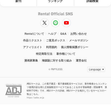
新刊
ランキング
詳細検索
Renta!について
ヘルプ
Q&A
お問い合わせ
作品リクエスト
ご意見ボックス
メールマガジン
アフィリエイト
利用規約
個人情報保護ポリシー
特定商取引法
著作権について
漫画家募集
海賊版に対する取り組み
運営会社
© PAPYLESS
ABJマークは、この電子書店・電子書籍配信サービスが、著作権者からコンテン
ツ使用許諾を得た正規版配信サービスであることを示す登録商標（登録番号 第
6091713号）です。ABJマークの詳細、ABJマークを掲示しているサービスの一
覧はこちら。
https://aebs.or.jp