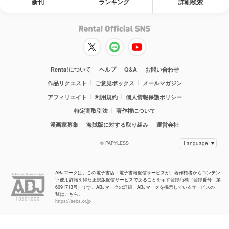
新刊
ランキング
詳細検索
Renta!について
ヘルプ
Q&A
お問い合わせ
作品リクエスト
ご意見ボックス
メールマガジン
アフィリエイト
利用規約
個人情報保護ポリシー
特定商取引法
著作権について
漫画家募集
海賊版に対する取り組み
運営会社
© PAPYLESS
ABJマークは、この電子書店・電子書籍配信サービスが、著作権者からコンテン
ツ使用許諾を得た正規版配信サービスであることを示す登録商標（登録番号 第
6091713号）です。ABJマークの詳細、ABJマークを掲示しているサービスの一
覧はこちら。
https://aebs.or.jp