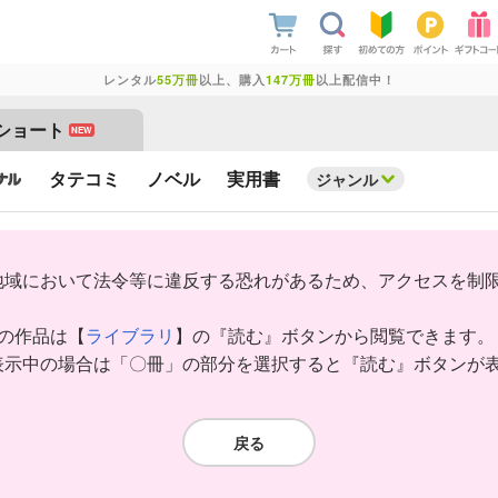
レンタル
55万冊
以上、購入
147万冊
以上配信中！
ショート
NEW
タテコミ
ノベル
実用書
ジャンル
地域において法令等に違反する恐れがあるため、アクセスを制
みの作品は【
ライブラリ
】の『読む』ボタンから閲覧できます。
表示中の場合は「〇冊」の部分を選択すると『読む』ボタンが
戻る