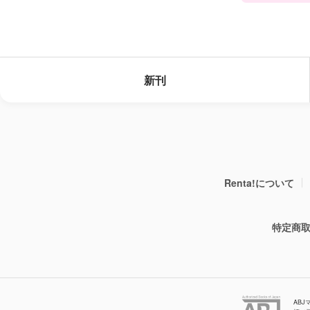
新刊
Renta!について
特定商
AB