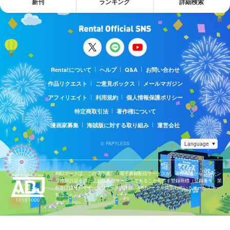
新刊
ランキング
詳細検索
Renta!について
ヘルプ
Q&A
お問い合わせ
作品リクエスト
ご意見ボックス
メールマガジン
アフィリエイト
利用規約
個人情報保護ポリシー
特定商取引法
著作権について
漫画家募集
海賊版に対する取り組み
運営会社
© PAPYLESS
ABJマークは、この電子書店・電子書籍配信サービスが、著作権者からコンテン
ツ使用許諾を得た正規版配信サービスであることを示す登録商標（登録番号 第
6091713号）です。ABJマークの詳細、ABJマークを掲示しているサービスの一
覧はこちら。
https://aebs.or.jp