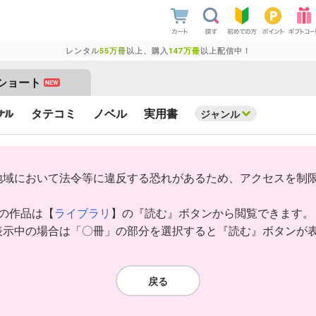
レンタル
55万冊
以上、購入
147万冊
以上配信中！
ショート
NEW
タテコミ
ノベル
実用書
ジャンル
地域において法令等に違反する恐れがあるため、アクセスを制
みの作品は【
ライブラリ
】の『読む』ボタンから閲覧できます。
表示中の場合は「〇冊」の部分を選択すると『読む』ボタンが
戻る