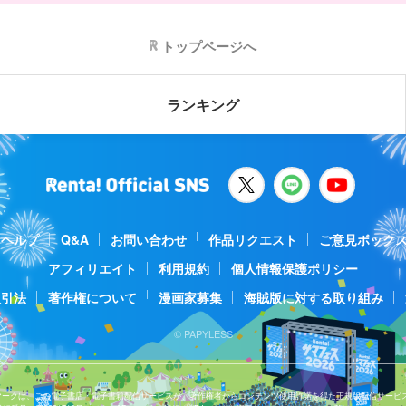
トップページへ
ランキング
ヘルプ
Q&A
お問い合わせ
作品リクエスト
ご意見ボック
アフィリエイト
利用規約
個人情報保護ポリシー
取引法
著作権について
漫画家募集
海賊版に対する取り組み
© PAPYLESS
Jマークは、この電子書店・電子書籍配信サービスが、著作権者からコンテンツ使用許諾を得た正規版配信サービ