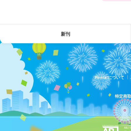
新刊
Renta!について
特定商
AB